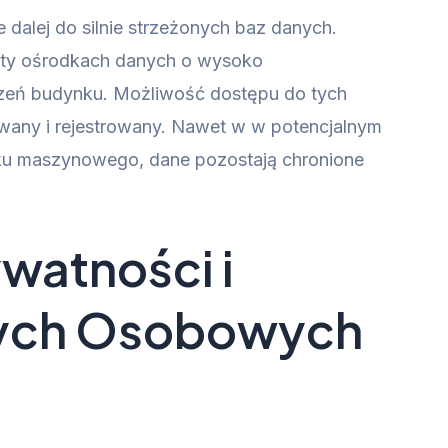
dalej do silnie strzeżonych baz danych.
katy ośrodkach danych o wysoko
eń budynku. Możliwość dostępu do tych
wany i rejestrowany. Nawet w w potencjalnym
ku maszynowego, dane pozostają chronione
ywatności i
ych Osobowych