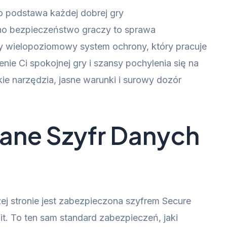
to podstawa każdej dobrej gry
ino bezpieczeństwo graczy to sprawa
my wielopoziomowy system ochrony, który pracuje
ie Ci spokojnej gry i szansy pochylenia się na
e narzędzia, jasne warunki i surowy dozór
ane Szyfr Danych
ej stronie jest zabezpieczona szyfrem Secure
t. To ten sam standard zabezpieczeń, jaki