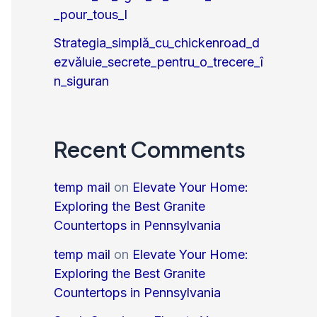
_pour_tous_l
Strategia_simplă_cu_chickenroad_d
ezvăluie_secrete_pentru_o_trecere_î
n_siguran
Recent Comments
temp mail
on
Elevate Your Home:
Exploring the Best Granite
Countertops in Pennsylvania
temp mail
on
Elevate Your Home:
Exploring the Best Granite
Countertops in Pennsylvania