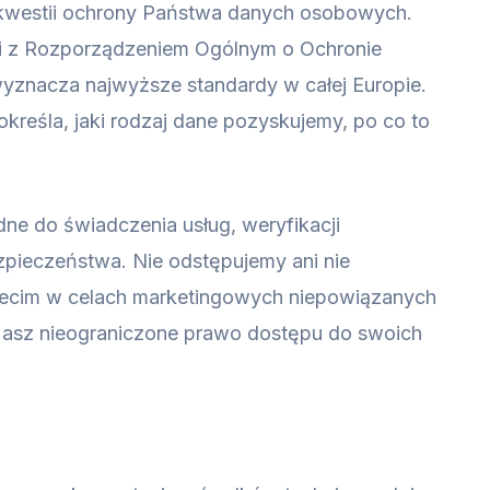
westii ochrony Państwa danych osobowych.
i z Rozporządzeniem Ogólnym o Ochronie
znacza najwyższe standardy w całej Europie.
kreśla, jaki rodzaj dane pozyskujemy, po co to
ne do świadczenia usług, weryfikacji
pieczeństwa. Nie odstępujemy ani nie
ecim w celach marketingowych niepowiązanych
 Masz nieograniczone prawo dostępu do swoich