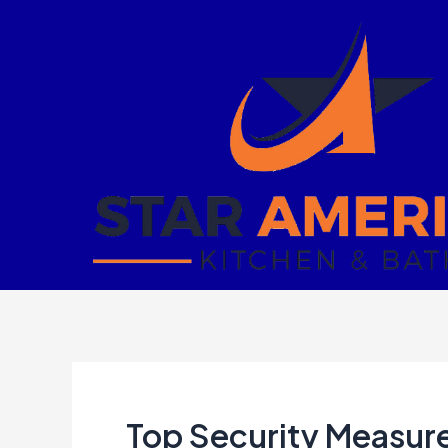
Skip
to
content
Top Security Measur