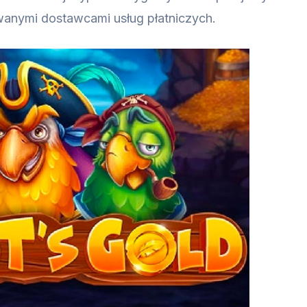
wanymi dostawcami usług płatniczych.