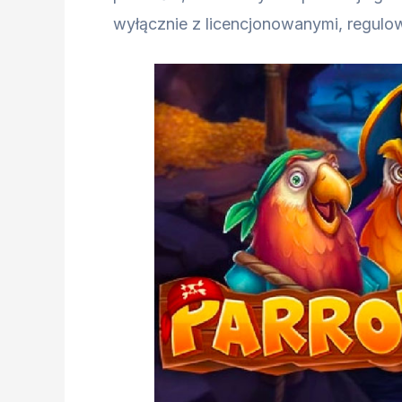
wyłącznie z licencjonowanymi, regulo