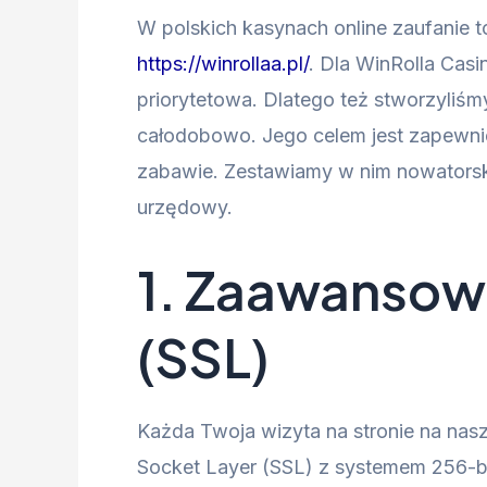
W polskich kasynach online zaufanie 
https://winrollaa.pl/
. Dla WinRolla Cas
priorytetowa. Dlatego też stworzyliś
całodobowo. Jego celem jest zapewnien
zabawie. Zestawiamy w nim nowatorski
urzędowy.
1. Zaawansow
(SSL)
Każda Twoja wizyta na stronie na nasz
Socket Layer (SSL) z systemem 256-bi