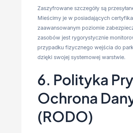
Zaszyfrowane szczegóły są przesyłane 
Mieścimy je w posiadających certyfi
zaawansowanym poziomie zabezpiecz
zasobów jest rygorystycznie monitoro
przypadku fizycznego wejścia do par
dzięki swojej systemowej warstwie.
6. Polityka Pr
Ochrona Dan
(RODO)