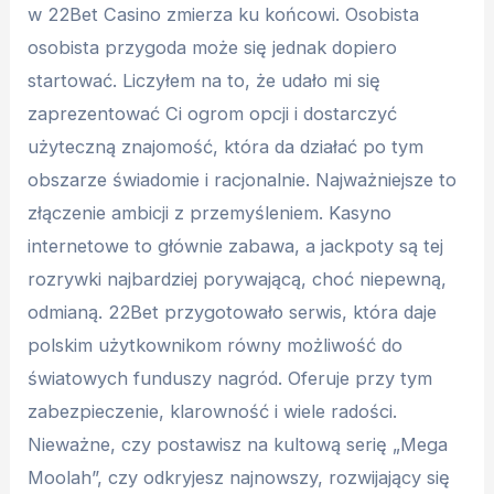
w 22Bet Casino zmierza ku końcowi. Osobista
osobista przygoda może się jednak dopiero
startować. Liczyłem na to, że udało mi się
zaprezentować Ci ogrom opcji i dostarczyć
użyteczną znajomość, która da działać po tym
obszarze świadomie i racjonalnie. Najważniejsze to
złączenie ambicji z przemyśleniem. Kasyno
internetowe to głównie zabawa, a jackpoty są tej
rozrywki najbardziej porywającą, choć niepewną,
odmianą. 22Bet przygotowało serwis, która daje
polskim użytkownikom równy możliwość do
światowych funduszy nagród. Oferuje przy tym
zabezpieczenie, klarowność i wiele radości.
Nieważne, czy postawisz na kultową serię „Mega
Moolah”, czy odkryjesz najnowszy, rozwijający się