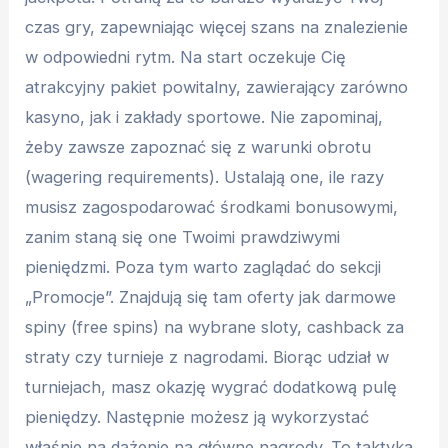
czas gry, zapewniając więcej szans na znalezienie
w odpowiedni rytm. Na start oczekuje Cię
atrakcyjny pakiet powitalny, zawierający zarówno
kasyno, jak i zakłady sportowe. Nie zapominaj,
żeby zawsze zapoznać się z warunki obrotu
(wagering requirements). Ustalają one, ile razy
musisz zagospodarować środkami bonusowymi,
zanim staną się one Twoimi prawdziwymi
pieniędzmi. Poza tym warto zaglądać do sekcji
„Promocje”. Znajdują się tam oferty jak darmowe
spiny (free spins) na wybrane sloty, cashback za
straty czy turnieje z nagrodami. Biorąc udział w
turniejach, masz okazję wygrać dodatkową pulę
pieniędzy. Następnie możesz ją wykorzystać
właśnie na dążenie na główne nagrody. To taktyka,