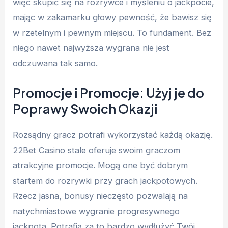
więc skupić się na rozrywce i myśleniu o jackpocie,
mając w zakamarku głowy pewność, że bawisz się
w rzetelnym i pewnym miejscu. To fundament. Bez
niego nawet najwyższa wygrana nie jest
odczuwana tak samo.
Promocje i Promocje: Użyj je do
Poprawy Swoich Okazji
Rozsądny gracz potrafi wykorzystać każdą okazję.
22Bet Casino stale oferuje swoim graczom
atrakcyjne promocje. Mogą one być dobrym
startem do rozrywki przy grach jackpotowych.
Rzecz jasna, bonusy nieczęsto pozwalają na
natychmiastowe wygranie progresywnego
jackpota. Potrafią za to bardzo wydłużyć Twój