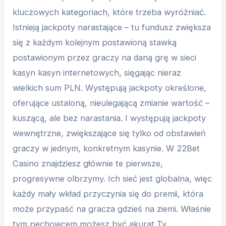
kluczowych kategoriach, które trzeba wyróżniać.
Istnieją jackpoty narastające – tu fundusz zwiększa
się z każdym kolejnym postawioną stawką
postawionym przez graczy na daną grę w sieci
kasyn kasyn internetowych, sięgając nieraz
wielkich sum PLN. Występują jackpoty określone,
oferujące ustaloną, nieulegającą zmianie wartość –
kuszącą, ale bez narastania. I występują jackpoty
wewnętrzne, zwiększające się tylko od obstawień
graczy w jednym, konkretnym kasynie. W 22Bet
Casino znajdziesz głównie te pierwsze,
progresywne olbrzymy. Ich sieć jest globalna, więc
każdy mały wkład przyczynia się do premii, która
może przypaść na gracza gdzieś na ziemi. Właśnie
tym pechowcem możesz być akurat Ty.