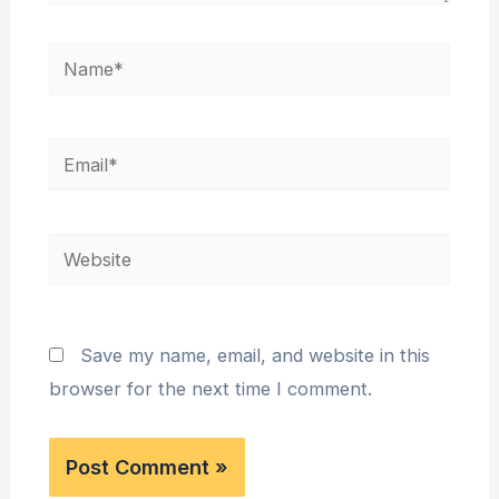
Name*
Email*
Website
Save my name, email, and website in this
browser for the next time I comment.