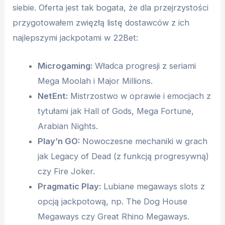
siebie. Oferta jest tak bogata, że dla przejrzystości
przygotowałem zwięzłą listę dostawców z ich
najlepszymi jackpotami w 22Bet:
Microgaming:
Władca progresji z seriami
Mega Moolah i Major Millions.
NetEnt:
Mistrzostwo w oprawie i emocjach z
tytułami jak Hall of Gods, Mega Fortune,
Arabian Nights.
Play’n GO:
Nowoczesne mechaniki w grach
jak Legacy of Dead (z funkcją progresywną)
czy Fire Joker.
Pragmatic Play:
Lubiane megaways slots z
opcją jackpotową, np. The Dog House
Megaways czy Great Rhino Megaways.