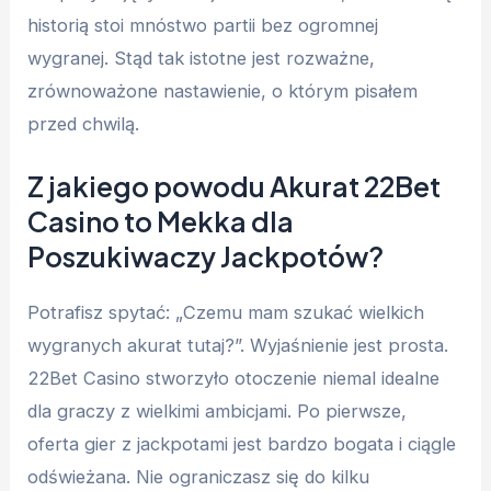
historią stoi mnóstwo partii bez ogromnej
wygranej. Stąd tak istotne jest rozważne,
zrównoważone nastawienie, o którym pisałem
przed chwilą.
Z jakiego powodu Akurat 22Bet
Casino to Mekka dla
Poszukiwaczy Jackpotów?
Potrafisz spytać: „Czemu mam szukać wielkich
wygranych akurat tutaj?”. Wyjaśnienie jest prosta.
22Bet Casino stworzyło otoczenie niemal idealne
dla graczy z wielkimi ambicjami. Po pierwsze,
oferta gier z jackpotami jest bardzo bogata i ciągle
odświeżana. Nie ograniczasz się do kilku