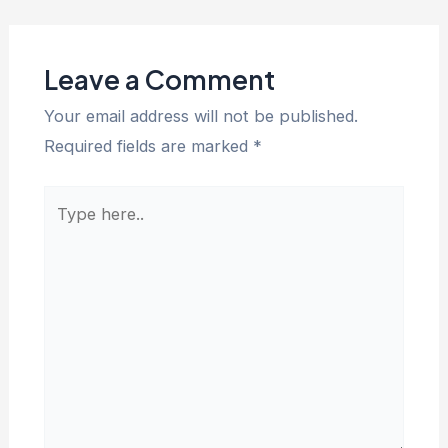
navigation
Leave a Comment
Your email address will not be published.
Required fields are marked
*
Type
here..