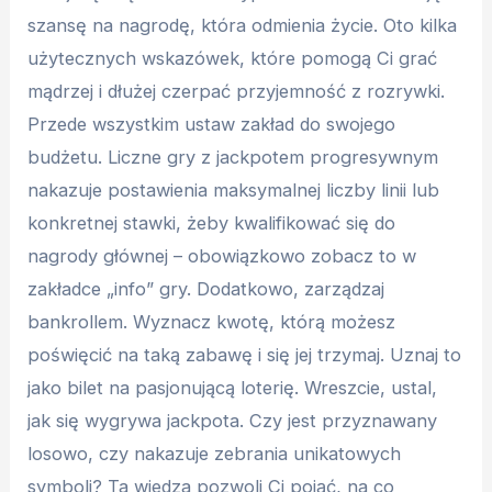
szansę na nagrodę, która odmienia życie. Oto kilka
użytecznych wskazówek, które pomogą Ci grać
mądrzej i dłużej czerpać przyjemność z rozrywki.
Przede wszystkim ustaw zakład do swojego
budżetu. Liczne gry z jackpotem progresywnym
nakazuje postawienia maksymalnej liczby linii lub
konkretnej stawki, żeby kwalifikować się do
nagrody głównej – obowiązkowo zobacz to w
zakładce „info” gry. Dodatkowo, zarządzaj
bankrollem. Wyznacz kwotę, którą możesz
poświęcić na taką zabawę i się jej trzymaj. Uznaj to
jako bilet na pasjonującą loterię. Wreszcie, ustal,
jak się wygrywa jackpota. Czy jest przyznawany
losowo, czy nakazuje zebrania unikatowych
symboli? Ta wiedza pozwoli Ci pojąć, na co