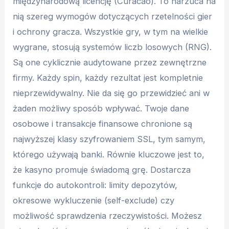
międzynarodową licencję (Curacao). To narzuca na
nią szereg wymogów dotyczących rzetelności gier
i ochrony gracza. Wszystkie gry, w tym na wielkie
wygrane, stosują systemów liczb losowych (RNG).
Są one cyklicznie audytowane przez zewnętrzne
firmy. Każdy spin, każdy rezultat jest kompletnie
nieprzewidywalny. Nie da się go przewidzieć ani w
żaden możliwy sposób wpływać. Twoje dane
osobowe i transakcje finansowe chronione są
najwyższej klasy szyfrowaniem SSL, tym samym,
którego używają banki. Równie kluczowe jest to,
że kasyno promuje świadomą grę. Dostarcza
funkcje do autokontroli: limity depozytów,
okresowe wykluczenie (self-exclude) czy
możliwość sprawdzenia rzeczywistości. Możesz