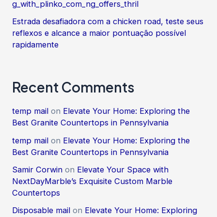
g_with_plinko_com_ng_offers_thril
Estrada desafiadora com a chicken road, teste seus
reflexos e alcance a maior pontuação possível
rapidamente
Recent Comments
temp mail
on
Elevate Your Home: Exploring the
Best Granite Countertops in Pennsylvania
temp mail
on
Elevate Your Home: Exploring the
Best Granite Countertops in Pennsylvania
Samir Corwin
on
Elevate Your Space with
NextDayMarble’s Exquisite Custom Marble
Countertops
Disposable mail
on
Elevate Your Home: Exploring