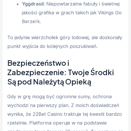
Yggdrasil:
Niepowtarzalne fabuły i świetnej
jakości grafika w grach takich jak Vikings Go
Berzerk.
To jedynie wierzchołek góry lodowej, ale doskonały
punkt wyjścia do kolejnych poszukiwań.
Bezpieczeństwo i
Zabezpieczenie: Twoje Środki
Są pod Należytą Opieką
Gdy w grę mogą być ogromne sumy, ochrona
wychodzi na pierwszy plan. Z moich doświadczeń
wynika, że 22Bet Casino traktuje tej kwestii bardzo
rzetelnie. Platforma operuje w na podstawie