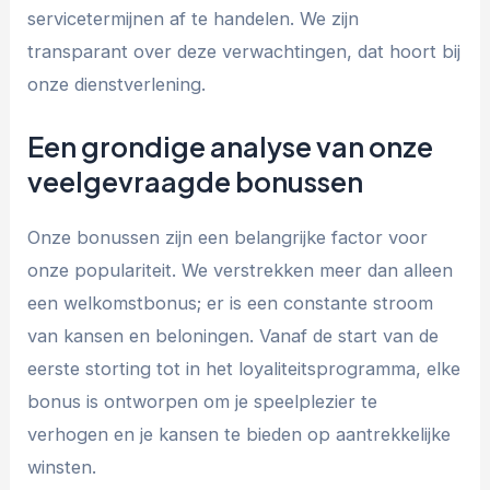
servicetermijnen af te handelen. We zijn
transparant over deze verwachtingen, dat hoort bij
onze dienstverlening.
Een grondige analyse van onze
veelgevraagde bonussen
Onze bonussen zijn een belangrijke factor voor
onze populariteit. We verstrekken meer dan alleen
een welkomstbonus; er is een constante stroom
van kansen en beloningen. Vanaf de start van de
eerste storting tot in het loyaliteitsprogramma, elke
bonus is ontworpen om je speelplezier te
verhogen en je kansen te bieden op aantrekkelijke
winsten.