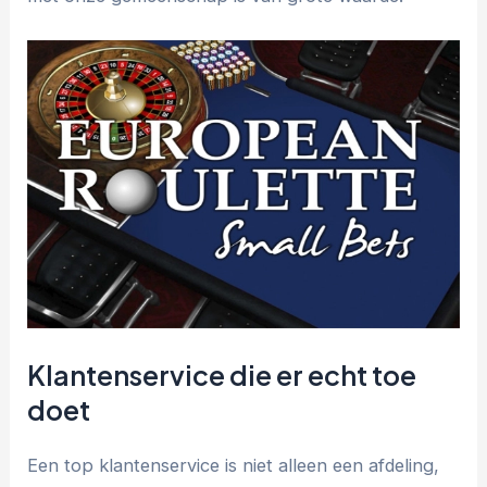
Klantenservice die er echt toe
doet
Een top klantenservice is niet alleen een afdeling,