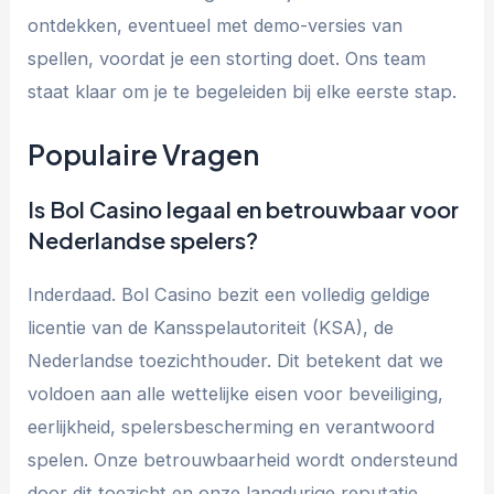
ontdekken, eventueel met demo-versies van
spellen, voordat je een storting doet. Ons team
staat klaar om je te begeleiden bij elke eerste stap.
Populaire Vragen
Is Bol Casino legaal en betrouwbaar voor
Nederlandse spelers?
Inderdaad. Bol Casino bezit een volledig geldige
licentie van de Kansspelautoriteit (KSA), de
Nederlandse toezichthouder. Dit betekent dat we
voldoen aan alle wettelijke eisen voor beveiliging,
eerlijkheid, spelersbescherming en verantwoord
spelen. Onze betrouwbaarheid wordt ondersteund
door dit toezicht en onze langdurige reputatie.