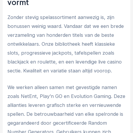
vormt
Zonder stevig spelassortiment aanwezig is, zijn
bonussen weinig waard. Vandaar dat we een brede
verzameling van honderden titels van de beste
ontwikkelaars. Onze bibliotheek heeft klassieke
slots, progressieve jackpots, tafelspellen zoals
blackjack en roulette, en een levendige live casino
sectie. Kwaliteit en variatie staan altijd voorop.
We werken alleen samen met gevestigde namen
zoals NetEnt, Play’n GO en Evolution Gaming. Deze
allianties leveren grafisch sterke en vernieuwende
spellen. De betrouwbaarheid van elke spelronde is
gegarandeerd door gecertificeerde Random
Number Generators. Gebruikers kunnen zich