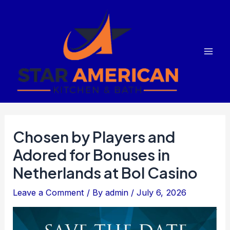
Skip
to
content
Mai
Men
Chosen by Players and
Adored for Bonuses in
Netherlands at Bol Casino
Leave a Comment
/ By
admin
/
July 6, 2026