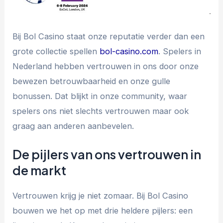
Bij Bol Casino staat onze reputatie verder dan een
grote collectie spellen
bol-casino.com
. Spelers in
Nederland hebben vertrouwen in ons door onze
bewezen betrouwbaarheid en onze gulle
bonussen. Dat blijkt in onze community, waar
spelers ons niet slechts vertrouwen maar ook
graag aan anderen aanbevelen.
De pijlers van ons vertrouwen in
de markt
Vertrouwen krijg je niet zomaar. Bij Bol Casino
bouwen we het op met drie heldere pijlers: een