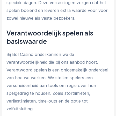
speciale dagen. Deze verrassingen zorgen dat het
spelen boeiend en leveren extra waarde voor voor
zowel nieuwe als vaste bezoekers.
Verantwoordelijk spelen als
basiswaarde
Bij Bol Casino onderkennen we de
verantwoordelijkheid die bij ons aanbod hoort.
Verantwoord spelen is een onlosmakelijk onderdeel
van hoe we werken. We stellen spelers een
verscheidenheid aan tools om regie over hun
spelgedrag te houden. Zoals stortlimieten,
verliestlimieten, time-outs en de optie tot
zelfuitsluiting.