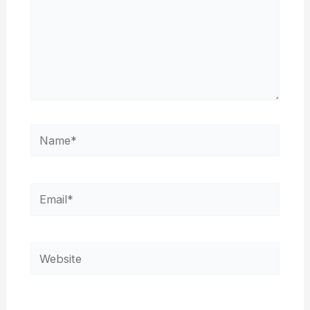
Name*
Email*
Website