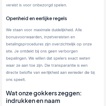
vereist is voor onbezorgd spelen.
Openheid en eerlijke regels
We staan voor maximale duidelijkheid. Alle
bonusvoorwaarden, inzetvereisten en
betalingsprocedures zijn overzichtelijk op onze
site. Je ontdekt bij ons geen verborgen
bepalingen. We willen dat spelers exact weten
waar ze aan toe zijn. Die transparantie is een
directe belofte van eerlijkheid aan eenieder die bij
ons speelt.
Wat onze gokkers zeggen:
indrukken en naam