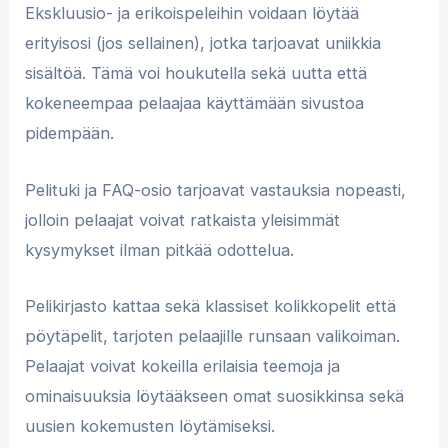
Ekskluusio- ja erikoispeleihin voidaan löytää
erityisosi (jos sellainen), jotka tarjoavat uniikkia
sisältöä. Tämä voi houkutella sekä uutta että
kokeneempaa pelaajaa käyttämään sivustoa
pidempään.
Pelituki ja FAQ-osio tarjoavat vastauksia nopeasti,
jolloin pelaajat voivat ratkaista yleisimmät
kysymykset ilman pitkää odottelua.
Pelikirjasto kattaa sekä klassiset kolikkopelit että
pöytäpelit, tarjoten pelaajille runsaan valikoiman.
Pelaajat voivat kokeilla erilaisia teemoja ja
ominaisuuksia löytääkseen omat suosikkinsa sekä
uusien kokemusten löytämiseksi.