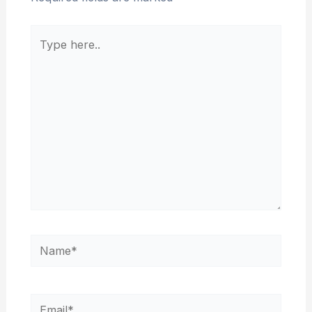
Type
here..
Name*
Email*