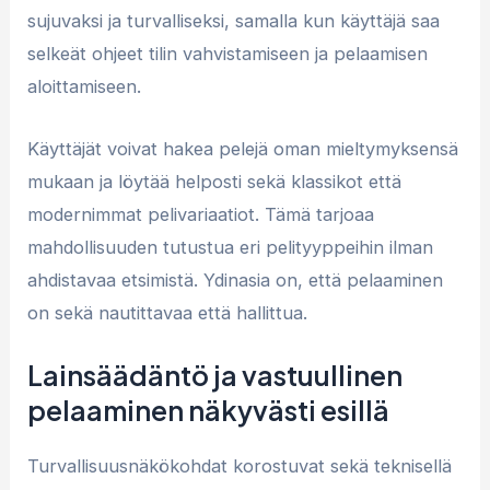
sujuvaksi ja turvalliseksi, samalla kun käyttäjä saa
selkeät ohjeet tilin vahvistamiseen ja pelaamisen
aloittamiseen.
Käyttäjät voivat hakea pelejä oman mieltymyksensä
mukaan ja löytää helposti sekä klassikot että
modernimmat pelivariaatiot. Tämä tarjoaa
mahdollisuuden tutustua eri pelityyppeihin ilman
ahdistavaa etsimistä. Ydinasia on, että pelaaminen
on sekä nautittavaa että hallittua.
Lainsäädäntö ja vastuullinen
pelaaminen näkyvästi esillä
Turvallisuusnäkökohdat korostuvat sekä teknisellä