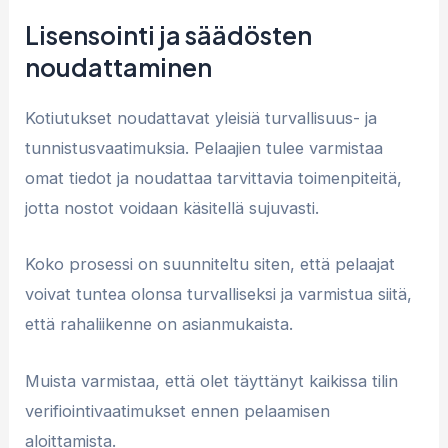
Lisensointi ja säädösten
noudattaminen
Kotiutukset noudattavat yleisiä turvallisuus- ja
tunnistusvaatimuksia. Pelaajien tulee varmistaa
omat tiedot ja noudattaa tarvittavia toimenpiteitä,
jotta nostot voidaan käsitellä sujuvasti.
Koko prosessi on suunniteltu siten, että pelaajat
voivat tuntea olonsa turvalliseksi ja varmistua siitä,
että rahaliikenne on asianmukaista.
Muista varmistaa, että olet täyttänyt kaikissa tilin
verifiointivaatimukset ennen pelaamisen
aloittamista.