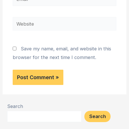
Website
Save my name, email, and website in this
browser for the next time I comment.
Search
Search