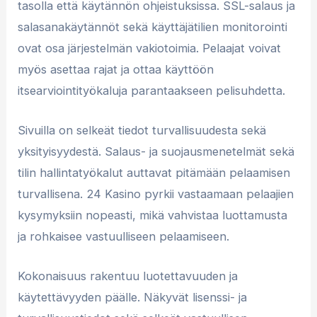
tasolla että käytännön ohjeistuksissa. SSL-salaus ja
salasanakäytännöt sekä käyttäjätilien monitorointi
ovat osa järjestelmän vakiotoimia. Pelaajat voivat
myös asettaa rajat ja ottaa käyttöön
itsearviointityökaluja parantaakseen pelisuhdetta.
Sivuilla on selkeät tiedot turvallisuudesta sekä
yksityisyydestä. Salaus- ja suojausmenetelmät sekä
tilin hallintatyökalut auttavat pitämään pelaamisen
turvallisena. 24 Kasino pyrkii vastaamaan pelaajien
kysymyksiin nopeasti, mikä vahvistaa luottamusta
ja rohkaisee vastuulliseen pelaamiseen.
Kokonaisuus rakentuu luotettavuuden ja
käytettävyyden päälle. Näkyvät lisenssi- ja