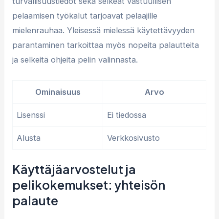
turvallisuustiedot sekä selkeät vastuullisen
pelaamisen työkalut tarjoavat pelaajille
mielenrauhaa. Yleisessä mielessä käytettävyyden
parantaminen tarkoittaa myös nopeita palautteita
ja selkeitä ohjeita pelin valinnasta.
Ominaisuus
Arvo
Lisenssi
Ei tiedossa
Alusta
Verkkosivusto
Käyttäjäarvostelut ja
pelikokemukset: yhteisön
palaute