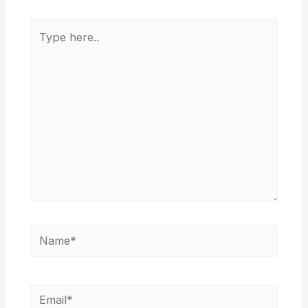
Type
here..
Name*
Email*