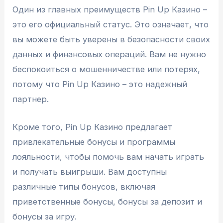
Один из главных преимуществ Pin Up Казино –
это его официальный статус. Это означает, что
вы можете быть уверены в безопасности своих
данных и финансовых операций. Вам не нужно
беспокоиться о мошенничестве или потерях,
потому что Pin Up Казино – это надежный
партнер.
Кроме того, Pin Up Казино предлагает
привлекательные бонусы и программы
лояльности, чтобы помочь вам начать играть
и получать выигрыши. Вам доступны
различные типы бонусов, включая
приветственные бонусы, бонусы за депозит и
бонусы за игру.