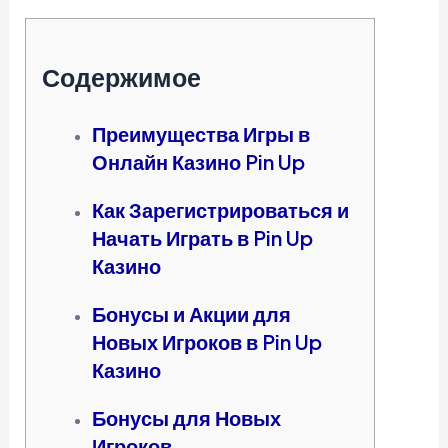
Содержимое
Преимущества Игры в
Онлайн Казино Pin Up
Как Зарегистрироваться и
Начать Играть в Pin Up
Казино
Бонусы и Акции для
Новых Игроков в Pin Up
Казино
Бонусы для Новых
Игроков