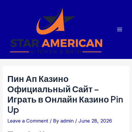
Skip
to
content
Mai
Men
Пин Ап Казино
Официальный Сайт –
Играть в Онлайн Казино Pin
Up
Leave a Comment
/ By
admin
/
June 28, 2026