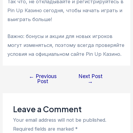
Так что, не откладывайте и регистрируйтесь в
Pin Up Казино сегодня, чтобы начать играть и
выиграть больше!
Важно: бонусы и акции для новых игроков
могут изменяться, поэтому всегда проверяйте
условия на официальном сайте Pin Up Казино.
←
Previous
Next Post
Post
Post
→
navigation
Leave a Comment
Your email address will not be published.
Required fields are marked
*