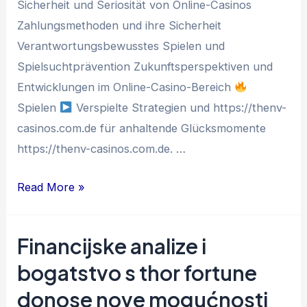
Sicherheit und Seriosität von Online-Casinos
Zahlungsmethoden und ihre Sicherheit
Verantwortungsbewusstes Spielen und
Spielsuchtprävention Zukunftsperspektiven und
Entwicklungen im Online-Casino-Bereich
Spielen
Verspielte Strategien und https://thenv-
casinos.com.de für anhaltende Glücksmomente
https://thenv-casinos.com.de. …
Verspielte
Read More »
Strategien
und
Financijske analize i
https://thenv-
bogatstvo s thor fortune
casinos.com.de
für
donose nove mogućnosti