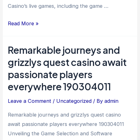
Casino’s live games, including the game …
Swift
Read More »
Casino
site
Remarkable journeys and
All
grizzlys quest casino await
About
Live
passionate players
Dealer
everywhere 190304011
Games
and
Leave a Comment
/
Uncategorized
/ By
admin
Features
Remarkable journeys and grizzlys quest casino
for
await passionate players everywhere 190304011
Players
Unveiling the Game Selection and Software
in