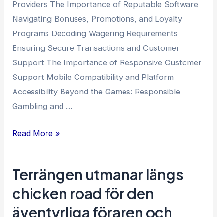
Providers The Importance of Reputable Software
Canada
Navigating Bonuses, Promotions, and Loyalty
Programs Decoding Wagering Requirements
Ensuring Secure Transactions and Customer
Support The Importance of Responsive Customer
Support Mobile Compatibility and Platform
Accessibility Beyond the Games: Responsible
Gambling and …
Remarkable
Read More »
journeys
and
Terrängen utmanar längs
grizzlys
chicken road för den
quest
casino
äventyrliga föraren och