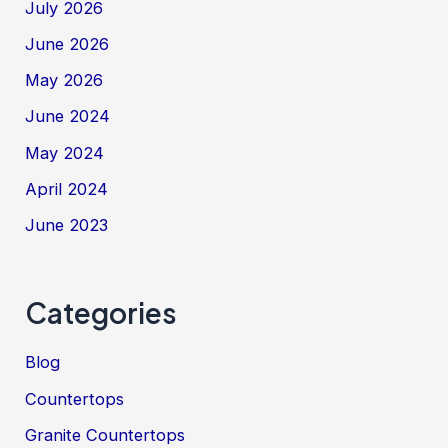
July 2026
June 2026
May 2026
June 2024
May 2024
April 2024
June 2023
Categories
Blog
Countertops
Granite Countertops