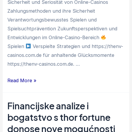
Sicherheit und Seriosität von Online-Casinos
Zahlungsmethoden und ihre Sicherheit
Verantwortungsbewusstes Spielen und
Spielsuchtprävention Zukunftsperspektiven und
Entwicklungen im Online-Casino-Bereich
Spielen
Verspielte Strategien und https://thenv-
casinos.com.de für anhaltende Glücksmomente
https://thenv-casinos.com.de. …
Verspielte
Read More »
Strategien
und
Financijske analize i
https://thenv-
bogatstvo s thor fortune
casinos.com.de
für
donose nove mogućnosti