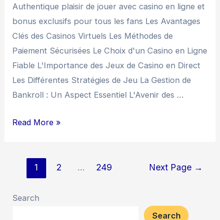
Authentique plaisir de jouer avec casino en ligne et
bonus exclusifs pour tous les fans Les Avantages
Clés des Casinos Virtuels Les Méthodes de
Paiement Sécurisées Le Choix d'un Casino en Ligne
Fiable L'Importance des Jeux de Casino en Direct
Les Différentes Stratégies de Jeu La Gestion de
Bankroll : Un Aspect Essentiel L'Avenir des …
Authentique_plaisir_de_jouer_avec_casino_en_ligne_et
Read More »
Posts
1
2
…
249
Next Page
→
pagination
Search
Search