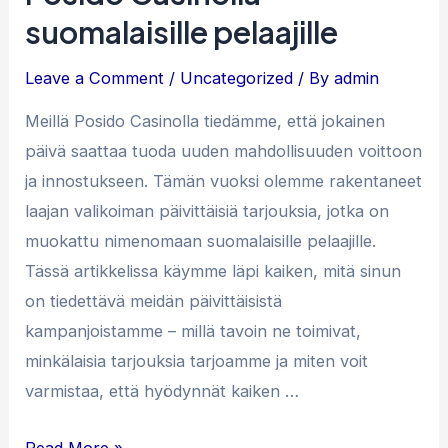
und
suomalaisille pelaajille
Rasche
Auszahlungen
Leave a Comment
/
Uncategorized
/ By
admin
in
Meillä Posido Casinolla tiedämme, että jokainen
Österreich
päivä saattaa tuoda uuden mahdollisuuden voittoon
ja innostukseen. Tämän vuoksi olemme rakentaneet
laajan valikoiman päivittäisiä tarjouksia, jotka on
muokattu nimenomaan suomalaisille pelaajille.
Tässä artikkelissa käymme läpi kaiken, mitä sinun
on tiedettävä meidän päivittäisistä
kampanjoistamme – millä tavoin ne toimivat,
minkälaisia tarjouksia tarjoamme ja miten voit
varmistaa, että hyödynnät kaiken …
Viikoittaiset
Read More »