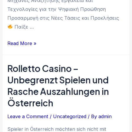
Μηχανές Αναζήτησης Εργαλεία και
Τεχνολογίες για την Ψηφιακή Προώθηση
Προσαρμογή στις Νέες Τάσεις και Προκλήσεις
Παίξε …
Πολύχρωμες
Read More »
προτάσεις
ανάπτυξης
Rolletto Casino –
και
Unbegrenzt Spielen und
το
spin-
Rasche Auszahlungen in
lander.com.gr
Österreich
για
αποτελεσματικότερη
Leave a Comment
/
Uncategorized
/ By
admin
προβολή
Spieler in Österreich möchten sich nicht mit