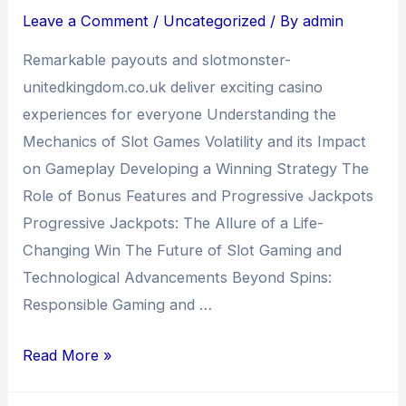
Leave a Comment
/
Uncategorized
/ By
admin
Remarkable payouts and slotmonster-
unitedkingdom.co.uk deliver exciting casino
experiences for everyone Understanding the
Mechanics of Slot Games Volatility and its Impact
on Gameplay Developing a Winning Strategy The
Role of Bonus Features and Progressive Jackpots
Progressive Jackpots: The Allure of a Life-
Changing Win The Future of Slot Gaming and
Technological Advancements Beyond Spins:
Responsible Gaming and …
Remarkable
Read More »
payouts