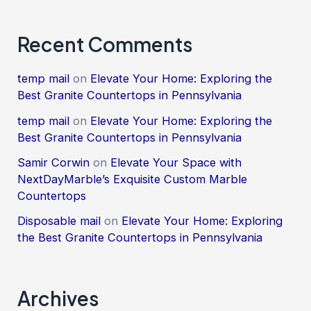
Recent Comments
temp mail
on
Elevate Your Home: Exploring the
Best Granite Countertops in Pennsylvania
temp mail
on
Elevate Your Home: Exploring the
Best Granite Countertops in Pennsylvania
Samir Corwin
on
Elevate Your Space with
NextDayMarble’s Exquisite Custom Marble
Countertops
Disposable mail
on
Elevate Your Home: Exploring
the Best Granite Countertops in Pennsylvania
Archives