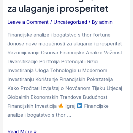
anhaltende
za ulaganje i prosperitet
Glücksmomente
Leave a Comment
/
Uncategorized
/ By
admin
Financijske analize i bogatstvo s thor fortune
donose nove mogućnosti za ulaganje i prosperitet
Razumijevanje Osnova Financijske Analize Važnost
Diversifikacije Portfolija Potencijal i Rizici
Investiranja Uloga Tehnologije u Modernom
Investiranju Korištenje Financijskih Pokazatelja
Kako Pročitati Izvještaj o Novčanom Tijeku Utjecaj
Globalnih Ekonomskih Trendova Budućnost
Financijskih Investicija
Igraj
Financijske
analize i bogatstvo s thor …
Financijske
Read More »