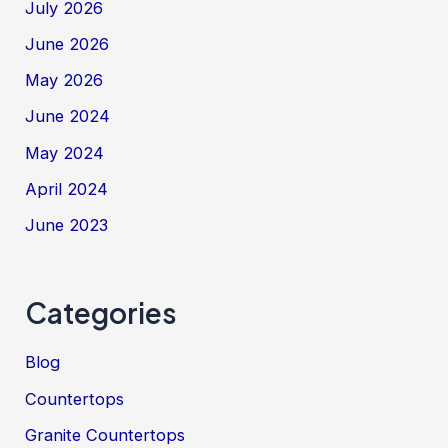
July 2026
June 2026
May 2026
June 2024
May 2024
April 2024
June 2023
Categories
Blog
Countertops
Granite Countertops