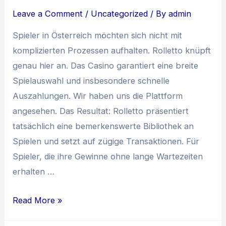
αποτελεσματικότερη
Leave a Comment
/
Uncategorized
/ By
admin
προβολή
Spieler in Österreich möchten sich nicht mit
komplizierten Prozessen aufhalten. Rolletto knüpft
genau hier an. Das Casino garantiert eine breite
Spielauswahl und insbesondere schnelle
Auszahlungen. Wir haben uns die Plattform
angesehen. Das Resultat: Rolletto präsentiert
tatsächlich eine bemerkenswerte Bibliothek an
Spielen und setzt auf zügige Transaktionen. Für
Spieler, die ihre Gewinne ohne lange Wartezeiten
erhalten …
Rolletto
Read More »
Casino