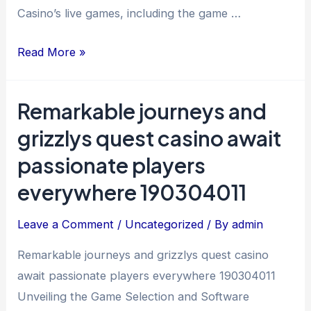
Casino’s live games, including the game …
Swift
Read More »
Casino
site
Remarkable journeys and
All
grizzlys quest casino await
About
Live
passionate players
Dealer
everywhere 190304011
Games
and
Leave a Comment
/
Uncategorized
/ By
admin
Features
Remarkable journeys and grizzlys quest casino
for
await passionate players everywhere 190304011
Players
Unveiling the Game Selection and Software
in