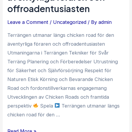
await
offroadentusiasten
passionate
players
Leave a Comment
/
Uncategorized
/ By
admin
everywhere
Terrängen utmanar längs chicken road för den
190304011
äventyrliga föraren och offroadentusiasten
Utmaningarna i Terrängen Tekniker för Svår
Terräng Planering och Förberedelser Utrustning
för Säkerhet och Självförsörjning Respekt för
Naturen Etisk Körning och Bevarande Chicken
Road och fordonstillverkarnas engagemang
Utvecklingen av Chicken Roads och framtida
perspektiv
Spela
Terrängen utmanar längs
chicken road för den …
Terrängen
Read More »