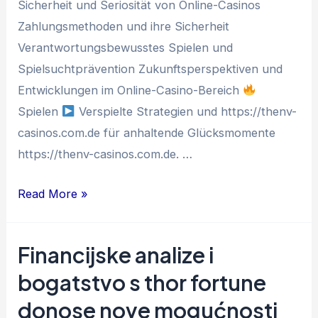
Sicherheit und Seriosität von Online-Casinos
Zahlungsmethoden und ihre Sicherheit
Verantwortungsbewusstes Spielen und
Spielsuchtprävention Zukunftsperspektiven und
Entwicklungen im Online-Casino-Bereich
Spielen
Verspielte Strategien und https://thenv-
casinos.com.de für anhaltende Glücksmomente
https://thenv-casinos.com.de. …
Verspielte
Read More »
Strategien
und
Financijske analize i
https://thenv-
bogatstvo s thor fortune
casinos.com.de
für
donose nove mogućnosti