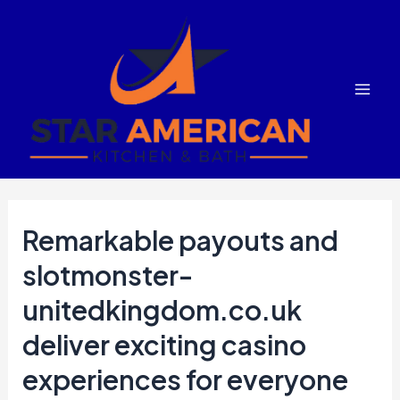
Skip
to
content
Mai
Men
Remarkable payouts and
slotmonster-
unitedkingdom.co.uk
deliver exciting casino
experiences for everyone