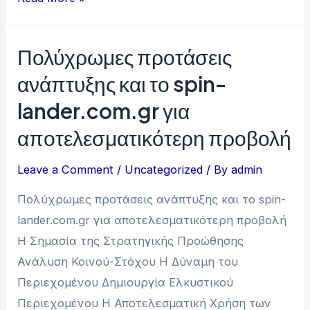
utmanar
längs
Πολύχρωμες προτάσεις
chicken
ανάπτυξης και το spin-
road
för
lander.com.gr για
den
αποτελεσματικότερη προβολή
äventyrliga
föraren
Leave a Comment
/
Uncategorized
/ By
admin
och
Πολύχρωμες προτάσεις ανάπτυξης και το spin-
offroadentusiasten
lander.com.gr για αποτελεσματικότερη προβολή
Η Σημασία της Στρατηγικής Προώθησης
Ανάλυση Κοινού-Στόχου Η Δύναμη του
Περιεχομένου Δημιουργία Ελκυστικού
Περιεχομένου Η Αποτελεσματική Χρήση των