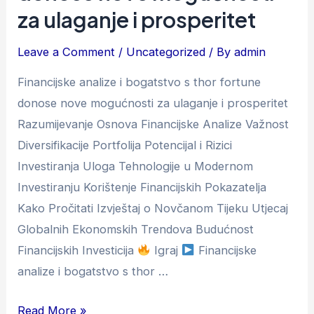
anhaltende
za ulaganje i prosperitet
Glücksmomente
Leave a Comment
/
Uncategorized
/ By
admin
Financijske analize i bogatstvo s thor fortune
donose nove mogućnosti za ulaganje i prosperitet
Razumijevanje Osnova Financijske Analize Važnost
Diversifikacije Portfolija Potencijal i Rizici
Investiranja Uloga Tehnologije u Modernom
Investiranju Korištenje Financijskih Pokazatelja
Kako Pročitati Izvještaj o Novčanom Tijeku Utjecaj
Globalnih Ekonomskih Trendova Budućnost
Financijskih Investicija
Igraj
Financijske
analize i bogatstvo s thor …
Financijske
Read More »