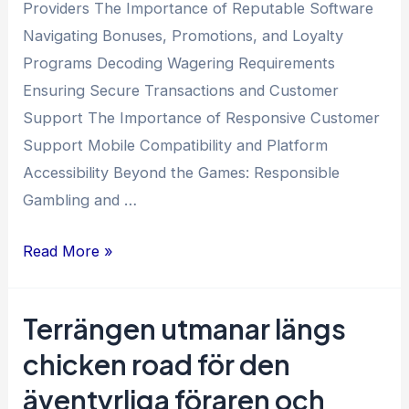
Providers The Importance of Reputable Software
Canada
Navigating Bonuses, Promotions, and Loyalty
Programs Decoding Wagering Requirements
Ensuring Secure Transactions and Customer
Support The Importance of Responsive Customer
Support Mobile Compatibility and Platform
Accessibility Beyond the Games: Responsible
Gambling and …
Remarkable
Read More »
journeys
and
Terrängen utmanar längs
grizzlys
chicken road för den
quest
casino
äventyrliga föraren och