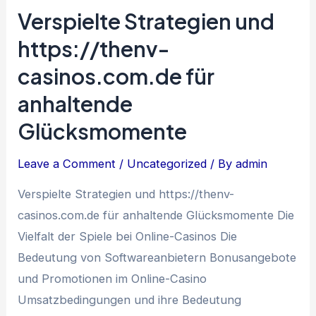
and
Verspielte Strategien und
slotmonster-
https://thenv-
unitedkingdom.co.uk
deliver
casinos.com.de für
exciting
anhaltende
casino
Glücksmomente
experiences
for
Leave a Comment
/
Uncategorized
/ By
admin
everyone
Verspielte Strategien und https://thenv-
casinos.com.de für anhaltende Glücksmomente Die
Vielfalt der Spiele bei Online-Casinos Die
Bedeutung von Softwareanbietern Bonusangebote
und Promotionen im Online-Casino
Umsatzbedingungen und ihre Bedeutung