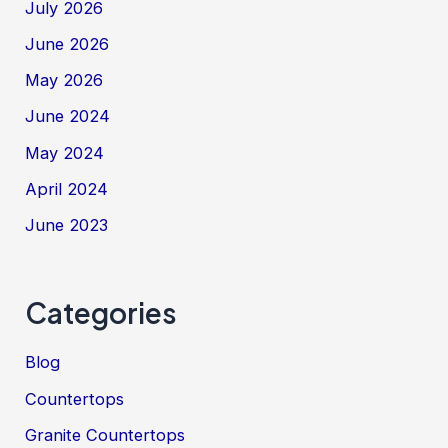
July 2026
June 2026
May 2026
June 2024
May 2024
April 2024
June 2023
Categories
Blog
Countertops
Granite Countertops