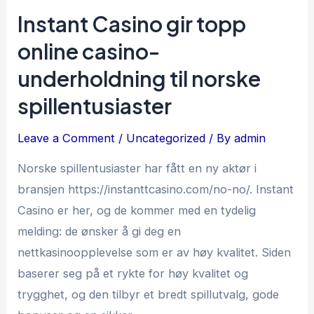
–
Instant Casino gir topp
Unbegrenzt
online casino-
Spielen
und
underholdning til norske
Rasche
spillentusiaster
Auszahlungen
in
Leave a Comment
/
Uncategorized
/ By
admin
Österreich
Norske spillentusiaster har fått en ny aktør i
bransjen https://instanttcasino.com/no-no/. Instant
Casino er her, og de kommer med en tydelig
melding: de ønsker å gi deg en
nettkasinoopplevelse som er av høy kvalitet. Siden
baserer seg på et rykte for høy kvalitet og
trygghet, og den tilbyr et bredt spillutvalg, gode