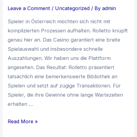
αποτελεσματικότερη
Leave a Comment
/
Uncategorized
/ By
admin
προβολή
Spieler in Österreich möchten sich nicht mit
komplizierten Prozessen aufhalten. Rolletto knüpft
genau hier an. Das Casino garantiert eine breite
Spielauswahl und insbesondere schnelle
Auszahlungen. Wir haben uns die Plattform
angesehen. Das Resultat: Rolletto präsentiert
tatsächlich eine bemerkenswerte Bibliothek an
Spielen und setzt auf zügige Transaktionen. Für
Spieler, die ihre Gewinne ohne lange Wartezeiten
erhalten …
Rolletto
Read More »
Casino