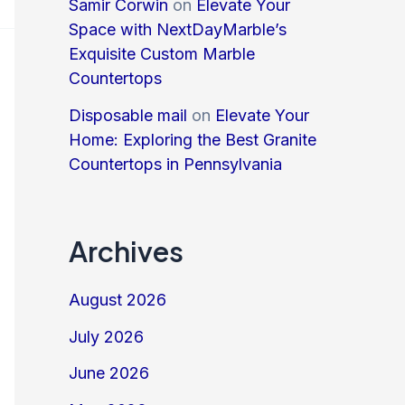
Samir Corwin
on
Elevate Your
Space with NextDayMarble’s
Exquisite Custom Marble
Countertops
Disposable mail
on
Elevate Your
Home: Exploring the Best Granite
Countertops in Pennsylvania
Archives
August 2026
July 2026
June 2026