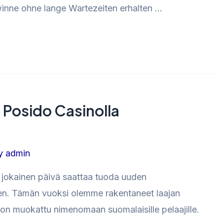
ewinne ohne lange Wartezeiten erhalten …
t Posido Casinolla
By
admin
ä jokainen päivä saattaa tuoda uuden
en. Tämän vuoksi olemme rakentaneet laajan
ka on muokattu nimenomaan suomalaisille pelaajille.