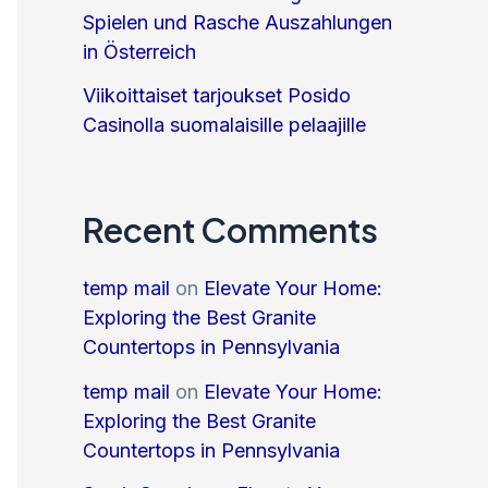
Spielen und Rasche Auszahlungen
in Österreich
Viikoittaiset tarjoukset Posido
Casinolla suomalaisille pelaajille
Recent Comments
temp mail
on
Elevate Your Home:
Exploring the Best Granite
Countertops in Pennsylvania
temp mail
on
Elevate Your Home:
Exploring the Best Granite
Countertops in Pennsylvania