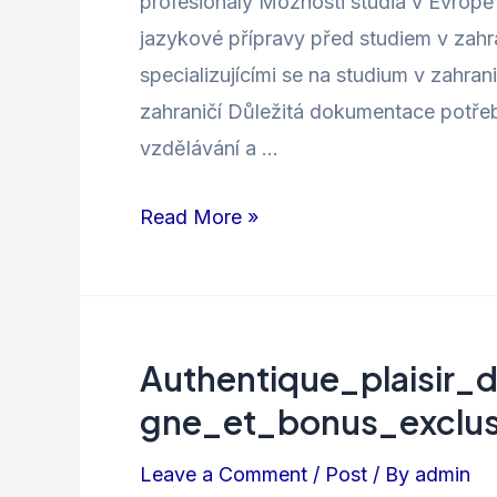
profesionály Možnosti studia v Evrop
jazykové přípravy před studiem v zahr
specializujícími se na studium v zahran
zahraničí Důležitá dokumentace potřeb
vzdělávání a …
Unikátní_perspektivy_studia_v_zahran
Read More »
Authentique_plaisir_
gne_et_bonus_exclus
Leave a Comment
/
Post
/ By
admin