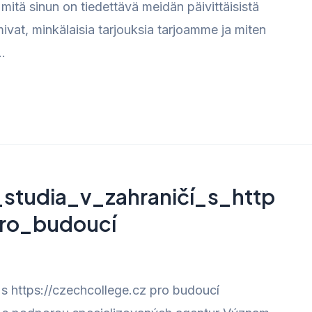
mitä sinun on tiedettävä meidän päivittäisistä
ivat, minkälaisia tarjouksia tarjoamme ja miten
…
_studia_v_zahraničí_s_http
ro_budoucí
í s https://czechcollege.cz pro budoucí