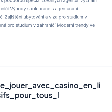
ě s podporou specializovaných agentur Význam
aničí Výhody spolupráce s agenturami
ičí Zajištění ubytování a víza pro studium v
ná pro studium v zahraničí Moderní trendy ve
ičí_s_https_czechcollege_cz_pro_budoucí
de_jouer_avec_casino_en_li
ifs_pour_tous_l