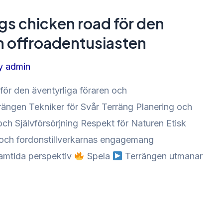
gs chicken road för den
ch offroadentusiasten
By
admin
för den äventyrliga föraren och
rängen Tekniker för Svår Terräng Planering och
och Självförsörjning Respekt för Naturen Etisk
och fordonstillverkarnas engagemang
amtida perspektiv
Spela
Terrängen utmanar