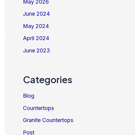
May 2026
June 2024
May 2024
April 2024
June 2023
Categories
Blog
Countertops
Granite Countertops
Post