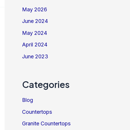
May 2026
June 2024
May 2024
April 2024
June 2023
Categories
Blog
Countertops
Granite Countertops