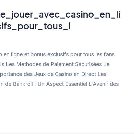
de_jouer_avec_casino_en_li
ifs_pour_tous_l
o en ligne et bonus exclusifs pour tous les fans
els Les Méthodes de Paiement Sécurisées Le
mportance des Jeux de Casino en Direct Les
on de Bankroll : Un Aspect Essentiel L'Avenir des
ino_en_ligne_et_bonus_exclusifs_pour_tous_l