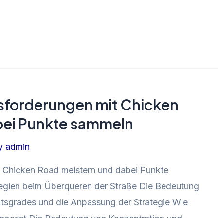
sforderungen mit Chicken
bei Punkte sammeln
By
admin
 Chicken Road meistern und dabei Punkte
egien beim Überqueren der Straße Die Bedeutung
itsgrades und die Anpassung der Strategie Wie