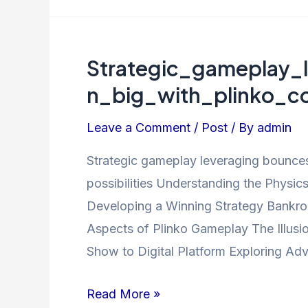
Strategic_gameplay_
n_big_with_plinko_co
Leave a Comment
/
Post
/ By
admin
Strategic gameplay leveraging bounces t
possibilities Understanding the Physic
Developing a Winning Strategy Bankro
Aspects of Plinko Gameplay The Illusi
Show to Digital Platform Exploring A
Strategic_gameplay_leveraging_bounce
Read More »