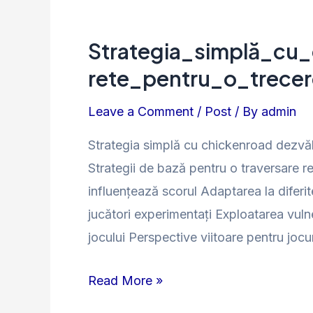
Strategia_simplă_cu
rete_pentru_o_trecer
Leave a Comment
/
Post
/ By
admin
Strategia simplă cu chickenroad dezvălu
Strategii de bază pentru o traversare r
influențează scorul Adaptarea la diferi
jucători experimentați Exploatarea vulner
jocului Perspective viitoare pentru jocu
Strategia_simplă_cu_chickenroad_dezvă
Read More »