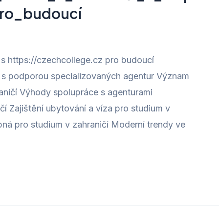
ro_budoucí
í s https://czechcollege.cz pro budoucí
ě s podporou specializovaných agentur Význam
aničí Výhody spolupráce s agenturami
ičí Zajištění ubytování a víza pro studium v
ná pro studium v zahraničí Moderní trendy ve
ičí_s_https_czechcollege_cz_pro_budoucí