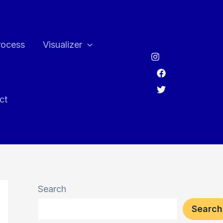
rocess
Visualizer
ct
Search
Search