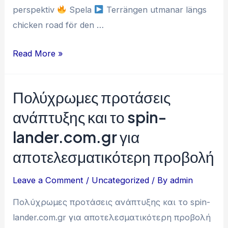
perspektiv
Spela
Terrängen utmanar längs
chicken road för den …
Terrängen
Read More »
utmanar
längs
Πολύχρωμες προτάσεις
chicken
ανάπτυξης και το spin-
road
för
lander.com.gr για
den
αποτελεσματικότερη προβολή
äventyrliga
föraren
Leave a Comment
/
Uncategorized
/ By
admin
och
Πολύχρωμες προτάσεις ανάπτυξης και το spin-
offroadentusiasten
lander.com.gr για αποτελεσματικότερη προβολή