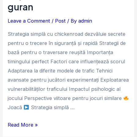
guran
Leave a Comment
/
Post
/ By
admin
Strategia simplă cu chickenroad dezvăluie secrete
pentru o trecere în siguranță și rapidă Strategii de
bază pentru o traversare reușită Importanța
timingului perfect Factori care influențează scorul
Adaptarea la diferite modele de trafic Tehnici
avansate pentru jucători experimentați Exploatarea
vulnerabilităților traficului Impactul psihologic al
jocului Perspective viitoare pentru jocuri similare
Joacă
Strategia simplă …
Strategia_simplă_cu_chickenroad_dezvăluie_secrete_pe
Read More »