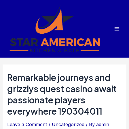
Skip
to
content
Mai
Men
Remarkable journeys and
grizzlys quest casino await
passionate players
everywhere 190304011
Leave a Comment
/
Uncategorized
/ By
admin