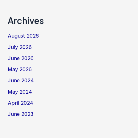
Archives
August 2026
July 2026
June 2026
May 2026
June 2024
May 2024
April 2024
June 2023