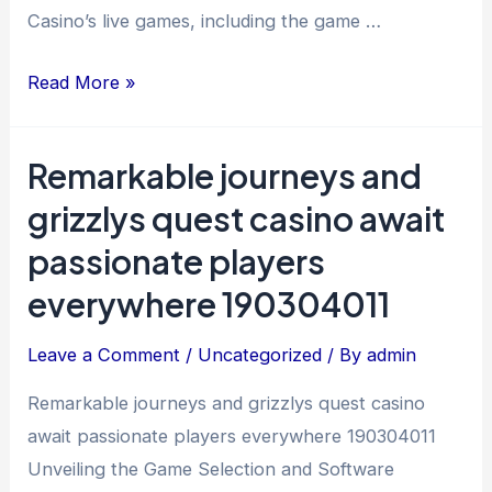
Casino’s live games, including the game …
Swift
Read More »
Casino
site
Remarkable journeys and
All
grizzlys quest casino await
About
Live
passionate players
Dealer
everywhere 190304011
Games
and
Leave a Comment
/
Uncategorized
/ By
admin
Features
Remarkable journeys and grizzlys quest casino
for
await passionate players everywhere 190304011
Players
Unveiling the Game Selection and Software
in