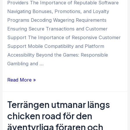
Providers The Importance of Reputable Software
Canada
Navigating Bonuses, Promotions, and Loyalty
Programs Decoding Wagering Requirements
Ensuring Secure Transactions and Customer
Support The Importance of Responsive Customer
Support Mobile Compatibility and Platform
Accessibility Beyond the Games: Responsible
Gambling and …
Remarkable
Read More »
journeys
and
Terrängen utmanar längs
grizzlys
chicken road för den
quest
casino
äventyrliga föraren och