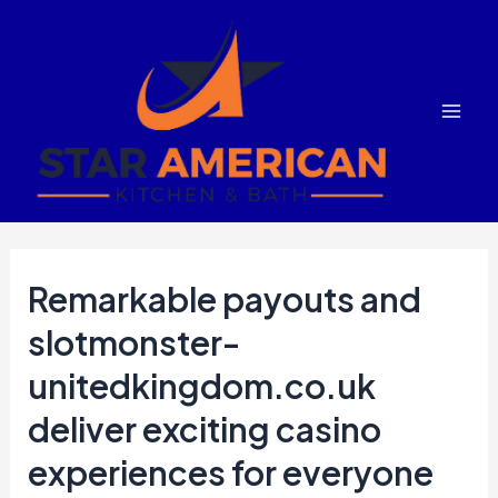
Skip
to
content
Mai
Men
Remarkable payouts and
slotmonster-
unitedkingdom.co.uk
deliver exciting casino
experiences for everyone