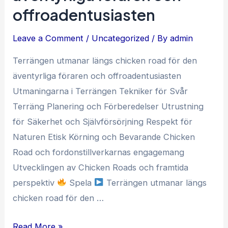
await
offroadentusiasten
passionate
players
Leave a Comment
/
Uncategorized
/ By
admin
everywhere
Terrängen utmanar längs chicken road för den
190304011
äventyrliga föraren och offroadentusiasten
Utmaningarna i Terrängen Tekniker för Svår
Terräng Planering och Förberedelser Utrustning
för Säkerhet och Självförsörjning Respekt för
Naturen Etisk Körning och Bevarande Chicken
Road och fordonstillverkarnas engagemang
Utvecklingen av Chicken Roads och framtida
perspektiv
Spela
Terrängen utmanar längs
chicken road för den …
Terrängen
Read More »