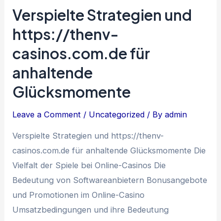
and
Verspielte Strategien und
slotmonster-
https://thenv-
unitedkingdom.co.uk
deliver
casinos.com.de für
exciting
anhaltende
casino
Glücksmomente
experiences
for
Leave a Comment
/
Uncategorized
/ By
admin
everyone
Verspielte Strategien und https://thenv-
casinos.com.de für anhaltende Glücksmomente Die
Vielfalt der Spiele bei Online-Casinos Die
Bedeutung von Softwareanbietern Bonusangebote
und Promotionen im Online-Casino
Umsatzbedingungen und ihre Bedeutung