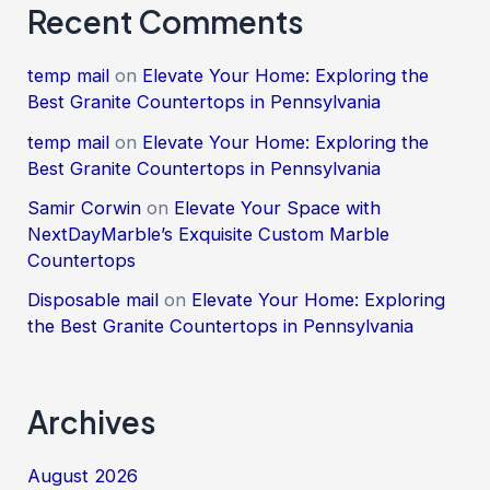
Recent Comments
temp mail
on
Elevate Your Home: Exploring the
Best Granite Countertops in Pennsylvania
temp mail
on
Elevate Your Home: Exploring the
Best Granite Countertops in Pennsylvania
Samir Corwin
on
Elevate Your Space with
NextDayMarble’s Exquisite Custom Marble
Countertops
Disposable mail
on
Elevate Your Home: Exploring
the Best Granite Countertops in Pennsylvania
Archives
August 2026