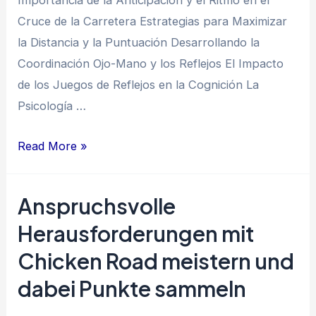
Importancia de la Anticipación y el Ritmo en el
maior
Cruce de la Carretera Estrategias para Maximizar
pontuação
la Distancia y la Puntuación Desarrollando la
possível
Coordinación Ojo-Mano y los Reflejos El Impacto
rapidamente
de los Juegos de Reflejos en la Cognición La
Psicología …
Impresionante
Read More »
desafío
de
Anspruchsvolle
sincronización
Herausforderungen mit
en
chicken
Chicken Road meistern und
road,
dabei Punkte sammeln
pon
a