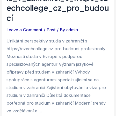
pelaajille
echcollege_cz_pro_budou
cí
Leave a Comment
/
Post
/ By
admin
Unikátní perspektivy studia v zahraničí s
https://czechcollege.cz pro budoucí profesionály
Možnosti studia v Evropě s podporou
specializovaných agentur Význam jazykové
přípravy před studiem v zahraničí Výhody
spolupráce s agenturami specializujícími se na
studium v zahraničí Zajištění ubytování a víza pro
studium v zahraničí Důležitá dokumentace
potřebná pro studium v zahraničí Moderní trendy
ve vzdělávání a …