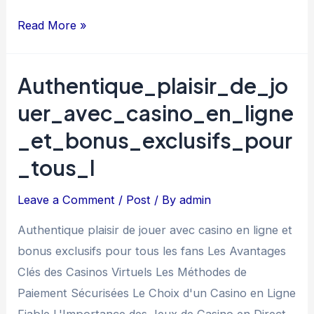
Unikátní_perspektivy_studia_v_zahraničí_s_https_czec
Read More »
Authentique_plaisir_de_jo
uer_avec_casino_en_ligne
_et_bonus_exclusifs_pour
_tous_l
Leave a Comment
/
Post
/ By
admin
Authentique plaisir de jouer avec casino en ligne et
bonus exclusifs pour tous les fans Les Avantages
Clés des Casinos Virtuels Les Méthodes de
Paiement Sécurisées Le Choix d'un Casino en Ligne
Fiable L'Importance des Jeux de Casino en Direct