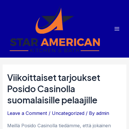
Skip
to
content
Mai
Men
Viikoittaiset tarjoukset
Posido Casinolla
suomalaisille pelaajille
Leave a Comment
/
Uncategorized
/ By
admin
Meillä Posido Casinolla tiedämme, että jokainen