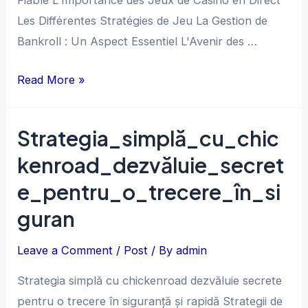
Les Différentes Stratégies de Jeu La Gestion de
Bankroll : Un Aspect Essentiel L'Avenir des …
Authentique_plaisir_de_jouer_avec_casino_en_ligne_et
Read More »
Strategia_simplă_cu_chic
kenroad_dezvăluie_secret
e_pentru_o_trecere_în_si
guran
Leave a Comment
/
Post
/ By
admin
Strategia simplă cu chickenroad dezvăluie secrete
pentru o trecere în siguranță și rapidă Strategii de