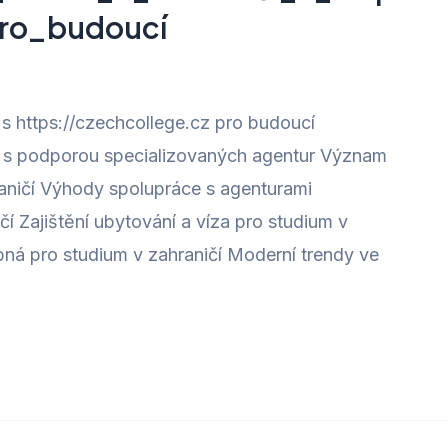
ro_budoucí
í s https://czechcollege.cz pro budoucí
ě s podporou specializovaných agentur Význam
aničí Výhody spolupráce s agenturami
ičí Zajištění ubytování a víza pro studium v
ná pro studium v zahraničí Moderní trendy ve
ičí_s_https_czechcollege_cz_pro_budoucí