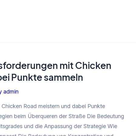
sforderungen mit Chicken
bei Punkte sammeln
By
admin
 Chicken Road meistern und dabei Punkte
egien beim Überqueren der Straße Die Bedeutung
itsgrades und die Anpassung der Strategie Wie