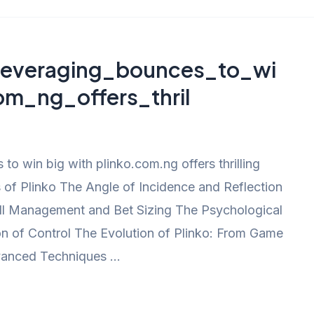
leveraging_bounces_to_wi
m_ng_offers_thril
o win big with plinko.com.ng offers thrilling
s of Plinko The Angle of Incidence and Reflection
ll Management and Bet Sizing The Psychological
on of Control The Evolution of Plinko: From Game
dvanced Techniques …
s_to_win_big_with_plinko_com_ng_offers_thril