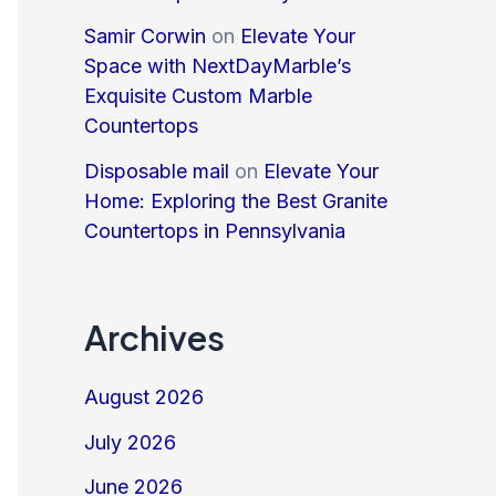
Samir Corwin
on
Elevate Your
Space with NextDayMarble’s
Exquisite Custom Marble
Countertops
Disposable mail
on
Elevate Your
Home: Exploring the Best Granite
Countertops in Pennsylvania
Archives
August 2026
July 2026
June 2026