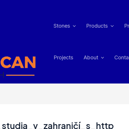
Stones
Products
P
Projects
About
Conta
_studia_v_zahraničí_s_http