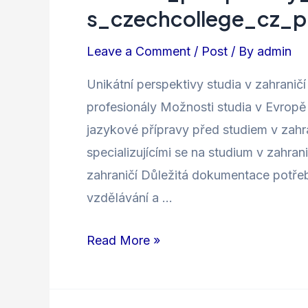
s_czechcollege_cz_p
Leave a Comment
/
Post
/ By
admin
Unikátní perspektivy studia v zahranič
profesionály Možnosti studia v Evrop
jazykové přípravy před studiem v zahr
specializujícími se na studium v zahran
zahraničí Důležitá dokumentace potřeb
vzdělávání a …
Unikátní_perspektivy_studia_v_zahran
Read More »