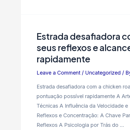
Estrada desafiadora c
seus reflexos e alcanc
rapidamente
Leave a Comment
/
Uncategorized
/ 
Estrada desafiadora com a chicken road
pontuação possível rapidamente A Arte
Técnicas A Influência da Velocidade 
Reflexos e Concentração: A Chave Par
Reflexos A Psicologia por Trás do …