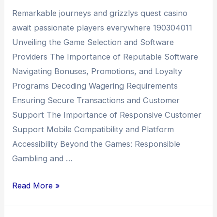
Remarkable journeys and grizzlys quest casino
await passionate players everywhere 190304011
Unveiling the Game Selection and Software
Providers The Importance of Reputable Software
Navigating Bonuses, Promotions, and Loyalty
Programs Decoding Wagering Requirements
Ensuring Secure Transactions and Customer
Support The Importance of Responsive Customer
Support Mobile Compatibility and Platform
Accessibility Beyond the Games: Responsible
Gambling and …
Remarkable
Read More »
journeys
and