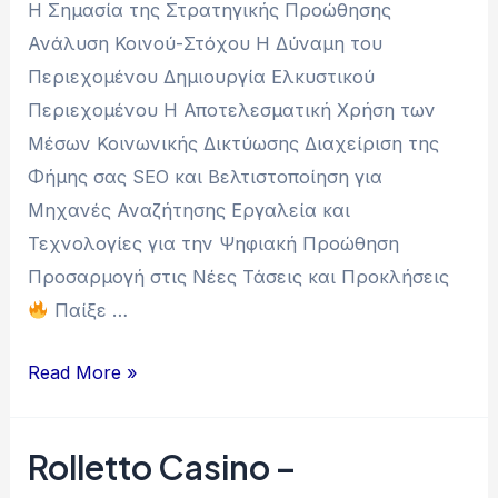
Η Σημασία της Στρατηγικής Προώθησης
Ανάλυση Κοινού-Στόχου Η Δύναμη του
Περιεχομένου Δημιουργία Ελκυστικού
Περιεχομένου Η Αποτελεσματική Χρήση των
Μέσων Κοινωνικής Δικτύωσης Διαχείριση της
Φήμης σας SEO και Βελτιστοποίηση για
Μηχανές Αναζήτησης Εργαλεία και
Τεχνολογίες για την Ψηφιακή Προώθηση
Προσαρμογή στις Νέες Τάσεις και Προκλήσεις
Παίξε …
Πολύχρωμες
Read More »
προτάσεις
ανάπτυξης
Rolletto Casino –
και