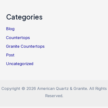
Categories
Blog
Countertops
Granite Countertops
Post
Uncategorized
Copyright © 2026 American Quartz & Granite. All Rights
Reserved.