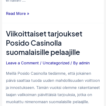
erhalten …
Rolletto
Read More »
Casino
–
Viikoittaiset tarjoukset
Unbegrenzt
Posido Casinolla
Spielen
und
suomalaisille pelaajille
Rasche
Auszahlungen
Leave a Comment
/
Uncategorized
/ By
admin
in
Meillä Posido Casinolla tiedämme, että jokainen
Österreich
päivä saattaa tuoda uuden mahdollisuuden voittoon
ja innostukseen. Tämän vuoksi olemme rakentaneet
laajan valikoiman päivittäisiä tarjouksia, jotka on
muokattu nimenomaan suomalaisille pelaajille.