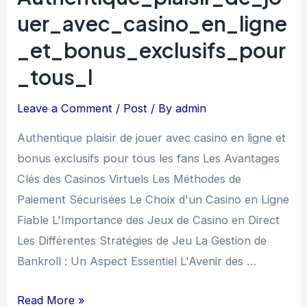
uer_avec_casino_en_ligne
_et_bonus_exclusifs_pour
_tous_l
Leave a Comment
/
Post
/ By
admin
Authentique plaisir de jouer avec casino en ligne et
bonus exclusifs pour tous les fans Les Avantages
Clés des Casinos Virtuels Les Méthodes de
Paiement Sécurisées Le Choix d'un Casino en Ligne
Fiable L'Importance des Jeux de Casino en Direct
Les Différentes Stratégies de Jeu La Gestion de
Bankroll : Un Aspect Essentiel L'Avenir des …
Authentique_plaisir_de_jouer_avec_casino_en_ligne_et
Read More »