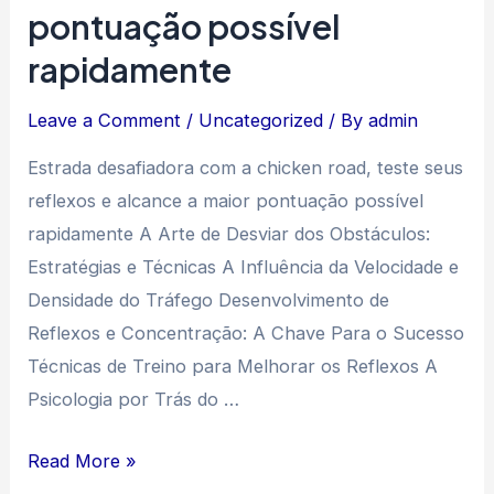
pontuação possível
rapidamente
Leave a Comment
/
Uncategorized
/ By
admin
Estrada desafiadora com a chicken road, teste seus
reflexos e alcance a maior pontuação possível
rapidamente A Arte de Desviar dos Obstáculos:
Estratégias e Técnicas A Influência da Velocidade e
Densidade do Tráfego Desenvolvimento de
Reflexos e Concentração: A Chave Para o Sucesso
Técnicas de Treino para Melhorar os Reflexos A
Psicologia por Trás do …
Estrada
Read More »
desafiadora