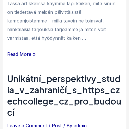
Tässä artikkelissa käymme läpi kaiken, mitä sinun
on tiedettävä meidän päivittäisistä
kampanjoistamme – millä tavoin ne toimivat,
minkälaisia tarjouksia tarjoamme ja miten voit
varmistaa, että hyödynnät kaiken …
Viikoittaiset
Read More »
tarjoukset
Posido
Unikátní_perspektivy_stud
Casinolla
ia_v_zahraničí_s_https_cz
suomalaisille
pelaajille
echcollege_cz_pro_budou
cí
Leave a Comment
/
Post
/ By
admin