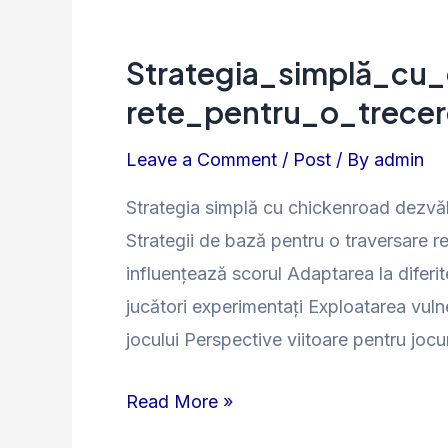
Strategia_simplă_cu
rete_pentru_o_trecer
Leave a Comment
/
Post
/ By
admin
Strategia simplă cu chickenroad dezvălu
Strategii de bază pentru o traversare r
influențează scorul Adaptarea la diferi
jucători experimentați Exploatarea vulner
jocului Perspective viitoare pentru jocu
Strategia_simplă_cu_chickenroad_dezvă
Read More »