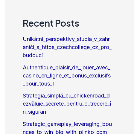
Recent Posts
Unikátní_perspektivy_studia_v_zahr
aničí_s_https_czechcollege_cz_pro_
budoucí
Authentique_plaisir_de_jouer_avec_
casino_en_ligne_et_bonus_exclusifs
_pour_tous_l
Strategia_simplă_cu_chickenroad_d
ezvăluie_secrete_pentru_o_trecere_î
n_siguran
Strategic_gameplay_leveraging_bou
nces_to_win_big_with_plinko_com_