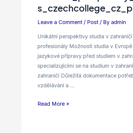
s_czechcollege_cz_p
Leave a Comment
/
Post
/ By
admin
Unikátní perspektivy studia v zahranič
profesionály Možnosti studia v Evrop
jazykové přípravy před studiem v zahr
specializujícími se na studium v zahran
zahraničí Důležitá dokumentace potřeb
vzdělávání a …
Unikátní_perspektivy_studia_v_zahran
Read More »