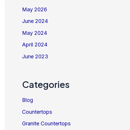
May 2026
June 2024
May 2024
April 2024
June 2023
Categories
Blog
Countertops
Granite Countertops