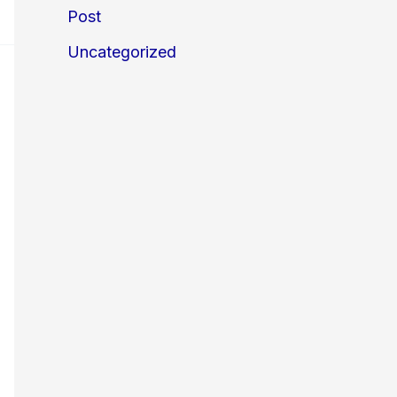
Post
Uncategorized