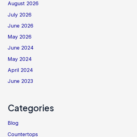
August 2026
July 2026
June 2026
May 2026
June 2024
May 2024
April 2024
June 2023
Categories
Blog
Countertops