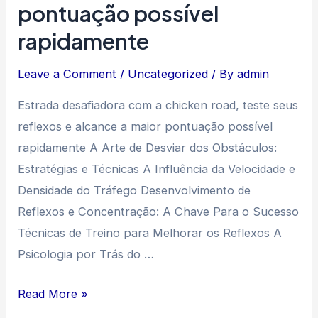
pontuação possível
rapidamente
Leave a Comment
/
Uncategorized
/ By
admin
Estrada desafiadora com a chicken road, teste seus
reflexos e alcance a maior pontuação possível
rapidamente A Arte de Desviar dos Obstáculos:
Estratégias e Técnicas A Influência da Velocidade e
Densidade do Tráfego Desenvolvimento de
Reflexos e Concentração: A Chave Para o Sucesso
Técnicas de Treino para Melhorar os Reflexos A
Psicologia por Trás do …
Estrada
Read More »
desafiadora