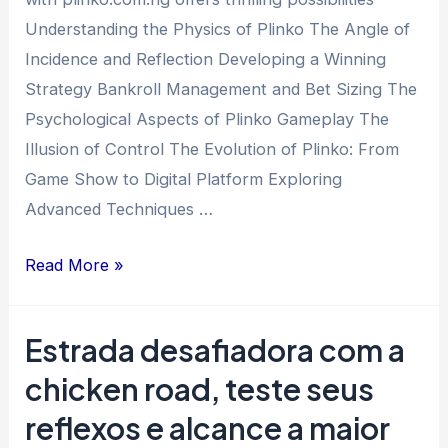
Understanding the Physics of Plinko The Angle of
Incidence and Reflection Developing a Winning
Strategy Bankroll Management and Bet Sizing The
Psychological Aspects of Plinko Gameplay The
Illusion of Control The Evolution of Plinko: From
Game Show to Digital Platform Exploring
Advanced Techniques …
Strategic_gameplay_leveraging_bounces_to_win_big_wi
Read More »
Estrada desafiadora com a
chicken road, teste seus
reflexos e alcance a maior