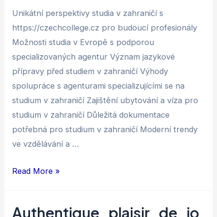
Unikátní perspektivy studia v zahraničí s
https://czechcollege.cz pro budoucí profesionály
Možnosti studia v Evropě s podporou
specializovaných agentur Význam jazykové
přípravy před studiem v zahraničí Výhody
spolupráce s agenturami specializujícími se na
studium v zahraničí Zajištění ubytování a víza pro
studium v zahraničí Důležitá dokumentace
potřebná pro studium v zahraničí Moderní trendy
ve vzdělávání a …
Unikátní_perspektivy_studia_v_zahraničí_s_https_czec
Read More »
Authentique_plaisir_de_jo