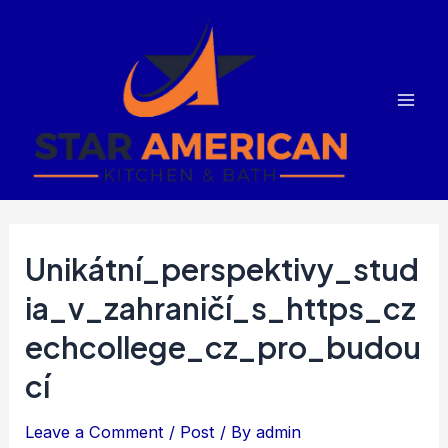
Skip
to
content
Mai
Men
Unikátní_perspektivy_stud
ia_v_zahraničí_s_https_cz
echcollege_cz_pro_budou
cí
Leave a Comment
/
Post
/ By
admin