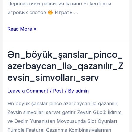
Перспективы развития казино Pokerdom и
игровых слотов
Играть …
Интригующий_алгоритм_и_pokerdom_casino_откро
Read More »
Ən_böyük_şanslar_pinco_
azerbaycan_ilə_qazanılır_Z
evsin_simvolları_sərv
Leave a Comment
/
Post
/ By
admin
Ən böyük şanslar pinco azerbaycan ilə qazanılır,
Zevsin simvolları sərvət gətirir Zevsin Gücü: İldırım
və Qədim Yunanistan Mövzusunda Slot Oyunları
Tumble Feature: Qazanma Kombinasiyalarının