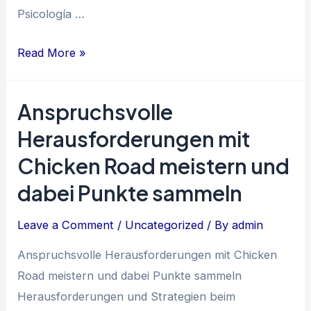
Psicología …
Impresionante
Read More »
desafío
de
Anspruchsvolle
sincronización
Herausforderungen mit
en
chicken
Chicken Road meistern und
road,
dabei Punkte sammeln
pon
a
Leave a Comment
/
Uncategorized
/ By
admin
prueba
Anspruchsvolle Herausforderungen mit Chicken
tus
Road meistern und dabei Punkte sammeln
reflejos
Herausforderungen und Strategien beim
y