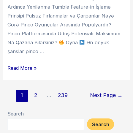
Ardınca Yenilənmə Tumble Feature-in İşləmə
Prinsipi Pulsuz Fırlanmalar və Çarpanlar Nəyə
Görə Pinco Oyunçular Arasında Populyardır?
Pinco Platformasında Uduş Potensialı: Maksimum
Nə Qazana Bilərsiniz?
Oyna
Ən böyük
şanslar pinco …
Ən_böyük_şanslar_pinco_azerbaycan_ilə_qazanılır_Zevs
Read More »
Posts
1
2
…
239
Next Page
→
pagination
Search
Search