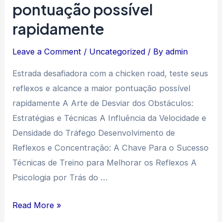
pontuação possível
rapidamente
Leave a Comment
/
Uncategorized
/ By
admin
Estrada desafiadora com a chicken road, teste seus
reflexos e alcance a maior pontuação possível
rapidamente A Arte de Desviar dos Obstáculos:
Estratégias e Técnicas A Influência da Velocidade e
Densidade do Tráfego Desenvolvimento de
Reflexos e Concentração: A Chave Para o Sucesso
Técnicas de Treino para Melhorar os Reflexos A
Psicologia por Trás do …
Estrada
Read More »
desafiadora