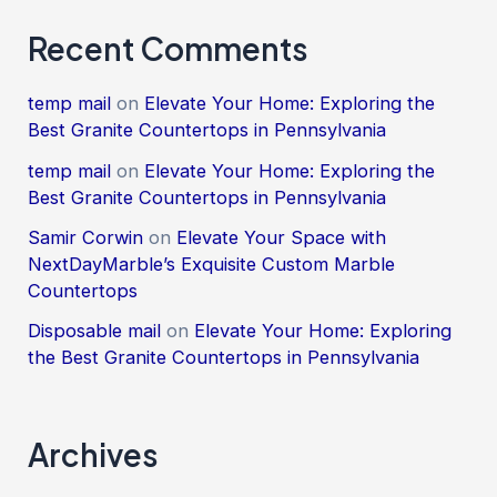
Recent Comments
temp mail
on
Elevate Your Home: Exploring the
Best Granite Countertops in Pennsylvania
temp mail
on
Elevate Your Home: Exploring the
Best Granite Countertops in Pennsylvania
Samir Corwin
on
Elevate Your Space with
NextDayMarble’s Exquisite Custom Marble
Countertops
Disposable mail
on
Elevate Your Home: Exploring
the Best Granite Countertops in Pennsylvania
Archives