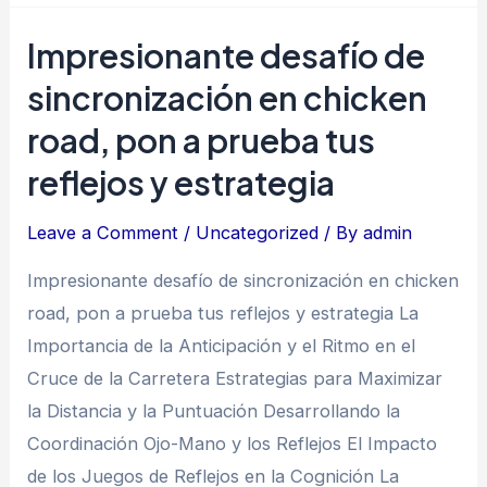
com
Impresionante desafío de
a
sincronización en chicken
chicken
road,
road, pon a prueba tus
teste
reflejos y estrategia
seus
reflexos
Leave a Comment
/
Uncategorized
/ By
admin
e
Impresionante desafío de sincronización en chicken
alcance
road, pon a prueba tus reflejos y estrategia La
a
Importancia de la Anticipación y el Ritmo en el
maior
Cruce de la Carretera Estrategias para Maximizar
pontuação
la Distancia y la Puntuación Desarrollando la
possível
Coordinación Ojo-Mano y los Reflejos El Impacto
rapidamente
de los Juegos de Reflejos en la Cognición La