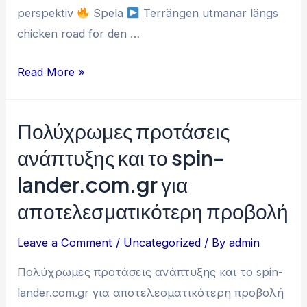
perspektiv
Spela
Terrängen utmanar längs
chicken road för den …
Terrängen
Read More »
utmanar
längs
Πολύχρωμες προτάσεις
chicken
ανάπτυξης και το spin-
road
för
lander.com.gr για
den
αποτελεσματικότερη προβολή
äventyrliga
föraren
Leave a Comment
/
Uncategorized
/ By
admin
och
Πολύχρωμες προτάσεις ανάπτυξης και το spin-
offroadentusiasten
lander.com.gr για αποτελεσματικότερη προβολή