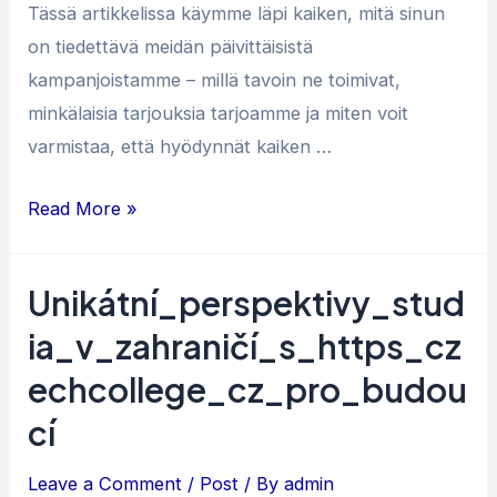
Tässä artikkelissa käymme läpi kaiken, mitä sinun
on tiedettävä meidän päivittäisistä
kampanjoistamme – millä tavoin ne toimivat,
minkälaisia tarjouksia tarjoamme ja miten voit
varmistaa, että hyödynnät kaiken …
Viikoittaiset
Read More »
tarjoukset
Posido
Unikátní_perspektivy_stud
Casinolla
ia_v_zahraničí_s_https_cz
suomalaisille
pelaajille
echcollege_cz_pro_budou
cí
Leave a Comment
/
Post
/ By
admin