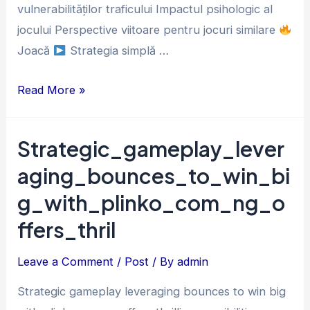
vulnerabilităților traficului Impactul psihologic al
jocului Perspective viitoare pentru jocuri similare
Joacă
Strategia simplă …
Strategia_simplă_cu_chickenroad_dezvăluie_secrete_pe
Read More »
Strategic_gameplay_lever
aging_bounces_to_win_bi
g_with_plinko_com_ng_o
ffers_thril
Leave a Comment
/
Post
/ By
admin
Strategic gameplay leveraging bounces to win big