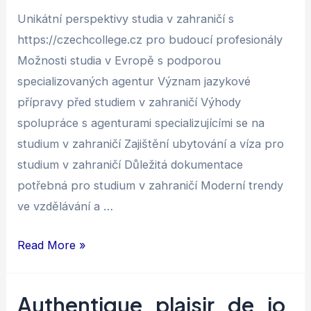
Unikátní perspektivy studia v zahraničí s
https://czechcollege.cz pro budoucí profesionály
Možnosti studia v Evropě s podporou
specializovaných agentur Význam jazykové
přípravy před studiem v zahraničí Výhody
spolupráce s agenturami specializujícími se na
studium v zahraničí Zajištění ubytování a víza pro
studium v zahraničí Důležitá dokumentace
potřebná pro studium v zahraničí Moderní trendy
ve vzdělávání a …
Unikátní_perspektivy_studia_v_zahraničí_s_https_czec
Read More »
Authentique_plaisir_de_jo