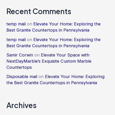
Recent Comments
temp mail
on
Elevate Your Home: Exploring the
Best Granite Countertops in Pennsylvania
temp mail
on
Elevate Your Home: Exploring the
Best Granite Countertops in Pennsylvania
Samir Corwin
on
Elevate Your Space with
NextDayMarble’s Exquisite Custom Marble
Countertops
Disposable mail
on
Elevate Your Home: Exploring
the Best Granite Countertops in Pennsylvania
Archives