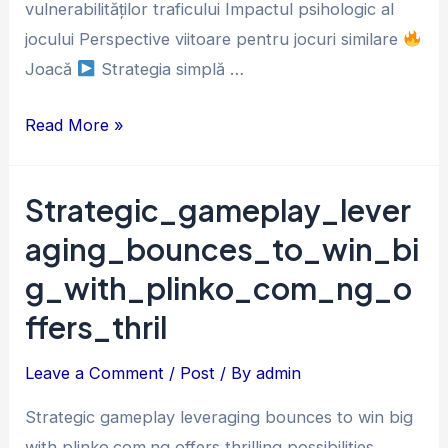
vulnerabilităților traficului Impactul psihologic al
jocului Perspective viitoare pentru jocuri similare
Joacă
Strategia simplă …
Strategia_simplă_cu_chickenroad_dezvăluie_secrete_pe
Read More »
Strategic_gameplay_lever
aging_bounces_to_win_bi
g_with_plinko_com_ng_o
ffers_thril
Leave a Comment
/
Post
/ By
admin
Strategic gameplay leveraging bounces to win big
with plinko.com.ng offers thrilling possibilities