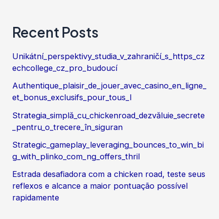
Recent Posts
Unikátní_perspektivy_studia_v_zahraničí_s_https_cz
echcollege_cz_pro_budoucí
Authentique_plaisir_de_jouer_avec_casino_en_ligne_
et_bonus_exclusifs_pour_tous_l
Strategia_simplă_cu_chickenroad_dezvăluie_secrete
_pentru_o_trecere_în_siguran
Strategic_gameplay_leveraging_bounces_to_win_bi
g_with_plinko_com_ng_offers_thril
Estrada desafiadora com a chicken road, teste seus
reflexos e alcance a maior pontuação possível
rapidamente