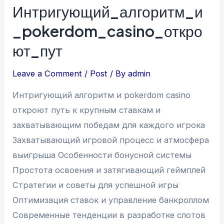
Интригующий_алгоритм_и
chicken
_pokerdom_casino_откро
road
veszélyein,
ют_пут
és
teszteld
Leave a Comment
/
Post
/ By
admin
a
Интригующий алгоритм и pokerdom casino
reakcióidat
откроют путь к крупным ставкам и
ebben
захватывающим победам для каждого игрока
a
Захватывающий игровой процесс и атмосфера
szórakoztató
выигрыша Особенности бонусной системы
játékban
Простота освоения и затягивающий геймплей
Стратегии и советы для успешной игры
Оптимизация ставок и управление банкроллом
Современные тенденции в разработке слотов