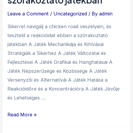
dabei
Punkte
Leave a Comment
/
Uncategorized
/ By
admin
sammeln
Sikerrel navigálj a chicken road veszélyein, és
teszteld a reakcióidat ebben a szórakoztató
játékban A Játék Mechanikája és Kihívásai
Stratégiák a Sikerhez A Játék Változatai és
Fejlesztései A Játék Grafikai és Hanghatásai A
Játék Népszerűsége és Közössége A Játék
Versenyzői és Alternatívái A Játék Hatása a
Reakcióidőre és a Koncentrációra A Játék Jövője
és Lehetséges …
Sikerrel
Read More »
navigálj
a