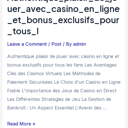
uer_avec_casino_en_ligne
_et_bonus_exclusifs_pour
_tous_l
Leave a Comment
/
Post
/ By
admin
Authentique plaisir de jouer avec casino en ligne et
bonus exclusifs pour tous les fans Les Avantages
Clés des Casinos Virtuels Les Méthodes de
Paiement Sécurisées Le Choix d'un Casino en Ligne
Fiable L'Importance des Jeux de Casino en Direct
Les Différentes Stratégies de Jeu La Gestion de
Bankroll : Un Aspect Essentiel L'Avenir des …
Authentique_plaisir_de_jouer_avec_casino_en_ligne_et
Read More »