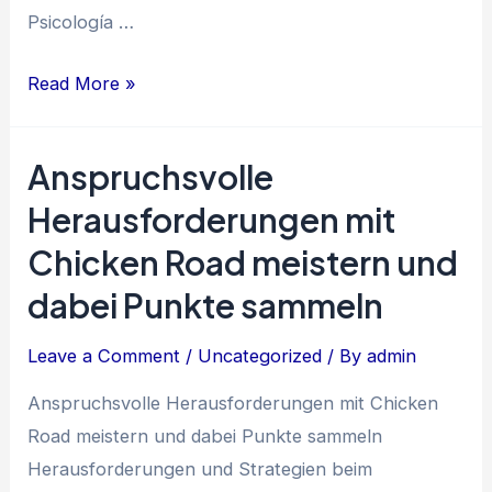
Psicología …
Impresionante
Read More »
desafío
de
Anspruchsvolle
sincronización
Herausforderungen mit
en
chicken
Chicken Road meistern und
road,
dabei Punkte sammeln
pon
a
Leave a Comment
/
Uncategorized
/ By
admin
prueba
Anspruchsvolle Herausforderungen mit Chicken
tus
Road meistern und dabei Punkte sammeln
reflejos
Herausforderungen und Strategien beim
y