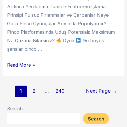
Ardınca Yenilənmə Tumble Feature-in İşləmə
Prinsipi Pulsuz Fırlanmalar və Çarpanlar Nəyə
Görə Pinco Oyunçular Arasında Populyardır?
Pinco Platformasında Uduş Potensialı: Maksimum
Nə Qazana Bilərsiniz?
Oyna
Ən böyük
şanslar pinco …
Ən_böyük_şanslar_pinco_azerbaycan_ilə_qazanılır_Zevs
Read More »
Posts
1
2
…
240
Next Page
→
pagination
Search
Search