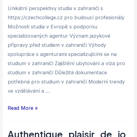
Unikátní perspektivy studia v zahraničí s
https://czechcollege.cz pro budoucí profesionály
Možnosti studia v Evropě s podporou
specializovaných agentur Význam jazykové
přípravy před studiem v zahraničí Výhody
spolupráce s agenturami specializujícími se na
studium v zahraničí Zajištění ubytování a víza pro
studium v zahraničí Důležitá dokumentace
potřebná pro studium v zahraničí Moderní trendy
ve vzdělávání a …
Unikátní_perspektivy_studia_v_zahraničí_s_https_czec
Read More »
Authentique_plaisir_de_jo