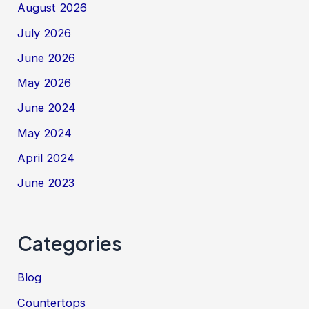
August 2026
July 2026
June 2026
May 2026
June 2024
May 2024
April 2024
June 2023
Categories
Blog
Countertops