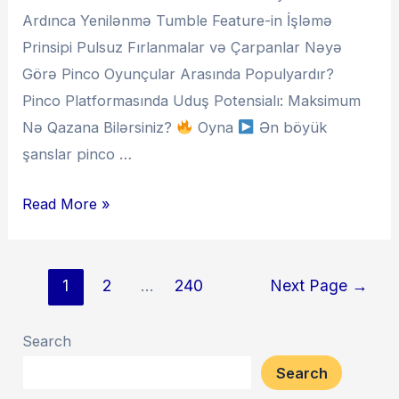
Ardınca Yenilənmə Tumble Feature-in İşləmə
Prinsipi Pulsuz Fırlanmalar və Çarpanlar Nəyə
Görə Pinco Oyunçular Arasında Populyardır?
Pinco Platformasında Uduş Potensialı: Maksimum
Nə Qazana Bilərsiniz?
Oyna
Ən böyük
şanslar pinco …
Ən_böyük_şanslar_pinco_azerbaycan_ilə_qazanılır_Zevs
Read More »
Posts
1
2
…
240
Next Page
→
pagination
Search
Search