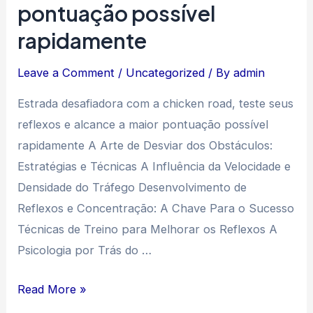
pontuação possível
rapidamente
Leave a Comment
/
Uncategorized
/ By
admin
Estrada desafiadora com a chicken road, teste seus
reflexos e alcance a maior pontuação possível
rapidamente A Arte de Desviar dos Obstáculos:
Estratégias e Técnicas A Influência da Velocidade e
Densidade do Tráfego Desenvolvimento de
Reflexos e Concentração: A Chave Para o Sucesso
Técnicas de Treino para Melhorar os Reflexos A
Psicologia por Trás do …
Estrada
Read More »
desafiadora