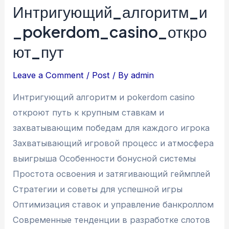
Интригующий_алгоритм_и
chicken
_pokerdom_casino_откро
road
veszélyein,
ют_пут
és
teszteld
Leave a Comment
/
Post
/ By
admin
a
Интригующий алгоритм и pokerdom casino
reakcióidat
откроют путь к крупным ставкам и
ebben
захватывающим победам для каждого игрока
a
Захватывающий игровой процесс и атмосфера
szórakoztató
выигрыша Особенности бонусной системы
játékban
Простота освоения и затягивающий геймплей
Стратегии и советы для успешной игры
Оптимизация ставок и управление банкроллом
Современные тенденции в разработке слотов