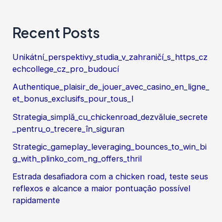
Recent Posts
Unikátní_perspektivy_studia_v_zahraničí_s_https_cz
echcollege_cz_pro_budoucí
Authentique_plaisir_de_jouer_avec_casino_en_ligne_
et_bonus_exclusifs_pour_tous_l
Strategia_simplă_cu_chickenroad_dezvăluie_secrete
_pentru_o_trecere_în_siguran
Strategic_gameplay_leveraging_bounces_to_win_bi
g_with_plinko_com_ng_offers_thril
Estrada desafiadora com a chicken road, teste seus
reflexos e alcance a maior pontuação possível
rapidamente