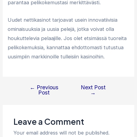
parantaa pelikokemustasi merkittävästi.
Uudet nettikasinot tarjoavat usein innovatiivisia
ominaisuuksia ja uusia pelejä, jotka voivat olla
houkuttelevia pelaajille. Jos olet etsimässä tuoreita
pelikokemuksia, kannattaa ehdottomasti tutustua
uusimpiin markkinoille tulleisiin kasinoihin.
←
Previous
Next Post
Post
Post
→
navigation
Leave a Comment
Your email address will not be published.