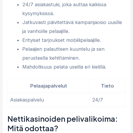
24/7 asiakastuki, joka auttaa kaikissa
kysymyksissä.
Jatkuvasti päivitettävä kampanjaosio uusille
ja vanhoille pelaajille.
Erityiset tarjoukset mobiilipelaajille.
Pelaajien palautteen kuuntelu ja sen
perusteella kehittäminen.
Mahdollisuus pelata useilla eri kielillä.
Pelaajapalvelut
Tieto
Asiakaspalvelu
24/7
Nettikasinoiden pelivalikoima:
Mitä odottaa?