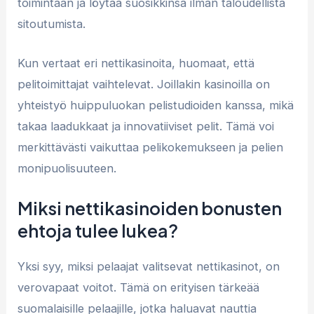
toimintaan ja löytää suosikkinsa ilman taloudellista
sitoutumista.
Kun vertaat eri nettikasinoita, huomaat, että
pelitoimittajat vaihtelevat. Joillakin kasinoilla on
yhteistyö huippuluokan pelistudioiden kanssa, mikä
takaa laadukkaat ja innovatiiviset pelit. Tämä voi
merkittävästi vaikuttaa pelikokemukseen ja pelien
monipuolisuuteen.
Miksi nettikasinoiden bonusten
ehtoja tulee lukea?
Yksi syy, miksi pelaajat valitsevat nettikasinot, on
verovapaat voitot. Tämä on erityisen tärkeää
suomalaisille pelaajille, jotka haluavat nauttia