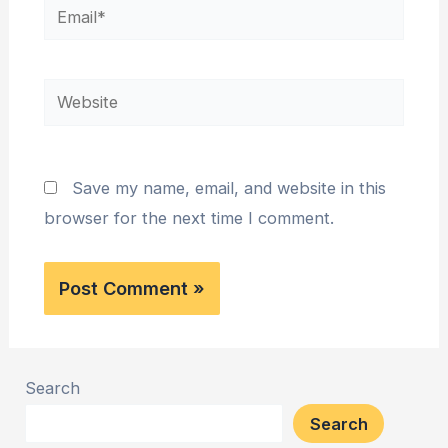
Email*
Website
Save my name, email, and website in this
browser for the next time I comment.
Search
Search