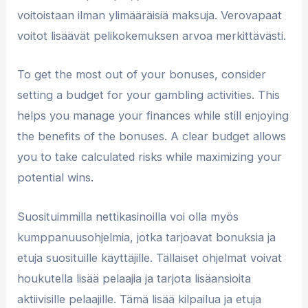
voitoistaan ilman ylimääräisiä maksuja. Verovapaat
voitot lisäävät pelikokemuksen arvoa merkittävästi.
To get the most out of your bonuses, consider
setting a budget for your gambling activities. This
helps you manage your finances while still enjoying
the benefits of the bonuses. A clear budget allows
you to take calculated risks while maximizing your
potential wins.
Suosituimmilla nettikasinoilla voi olla myös
kumppanuusohjelmia, jotka tarjoavat bonuksia ja
etuja suosituille käyttäjille. Tällaiset ohjelmat voivat
houkutella lisää pelaajia ja tarjota lisäansioita
aktiivisille pelaajille. Tämä lisää kilpailua ja etuja