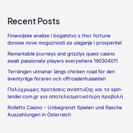
Recent Posts
Financijske analize i bogatstvo s thor fortune
donose nove mogućnosti za ulaganje i prosperitet
Remarkable journeys and grizzlys quest casino
await passionate players everywhere 190304011
Terrängen utmanar längs chicken road för den
äventyrliga föraren och offroadentusiasten
Πολύχρωμες προτάσεις ανάπτυξης και το spin-
lander.com.gr για αποτελεσματικότερη προβολή
Rolletto Casino – Unbegrenzt Spielen und Rasche
Auszahlungen in Österreich