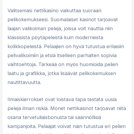
Valitsemasi nettikasino vaikuttaa suoraan
pelikokemukseesi. Suomalaiset kasinot tarjoavat
laajan valikoiman pelejä, joissa voit nauttia niin
klassisista pöytäpeleistä kuin moderneista
kolikkopeleistä. Pelaajien on hyvä tutustua erilaisiin
pelivalikoimiin ja etsiä itselleen parhaiten sopivia
vaihtoehtoja. Tärkeää on myös huomioida pelien
laatu ja grafiikka, jotka lisäävät pelikokemuksen
nautittavuutta.
Ilmaiskierrokset ovat loistava tapa testata uusia
pelejä ilman riskiä. Monet nettikasinot tarjoavat niitä
osana tervetuliaisbonusta tai säännöllisiä
kampanjoita. Pelaajat voivat näin tutustua eri pelien